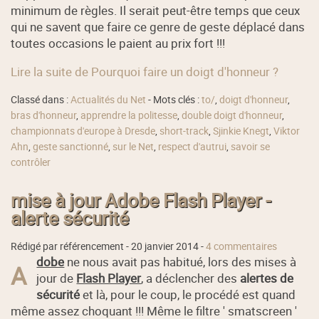
minimum de règles. Il serait peut-être temps que ceux
qui ne savent que faire ce genre de geste déplacé dans
toutes occasions le paient au prix fort !!!
Lire la suite de Pourquoi faire un doigt d'honneur ?
Classé dans :
Actualités du Net
- Mots clés :
to/
,
doigt d'honneur
,
bras d'honneur
,
apprendre la politesse
,
double doigt d'honneur
,
championnats d'europe à Dresde
,
short-track
,
Sjinkie Knegt
,
Viktor
Ahn
,
geste sanctionné
,
sur le Net
,
respect d'autrui
,
savoir se
contrôler
mise à jour Adobe Flash Player -
alerte sécurité
Rédigé par référencement -
20 janvier 2014
-
4 commentaires
dobe
ne nous avait pas habitué, lors des mises à
A
jour de
Flash Player
, a déclencher des
alertes de
sécurité
et là, pour le coup, le procédé est quand
même assez choquant !!! Même le filtre ' smatscreen '