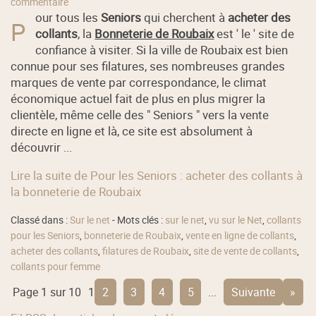
commentaire
our tous les
Seniors
qui cherchent à
acheter des
P
collants
, la
Bonneterie de Roubaix
est ' le ' site de
confiance à visiter. Si la ville de Roubaix est bien
connue pour ses filatures, ses nombreuses grandes
marques de vente par correspondance, le climat
économique actuel fait de plus en plus migrer la
clientèle, même celle des " Seniors " vers la vente
directe en ligne et là, ce site est absolument à
découvrir ...
Lire la suite de Pour les Seniors : acheter des collants à
la bonneterie de Roubaix
Classé dans :
Sur le net
- Mots clés :
sur le net
,
vu sur le Net
,
collants
pour les Seniors
,
bonneterie de Roubaix
,
vente en ligne de collants
,
acheter des collants
,
filatures de Roubaix
,
site de vente de collants
,
collants pour femme
Page 1 sur 10
1
2
3
4
5
...
suivante
»