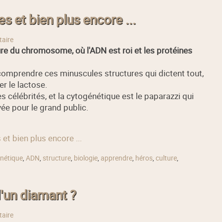
 et bien plus encore ...
aire
re du chromosome, où l'ADN est roi et les protéines
e comprendre ces minuscules structures qui dictent tout,
er le lactose.
élébrités, et la cytogénétique est le paparazzi qui
vée pour le grand public.
et bien plus encore ...
nétique
,
ADN
,
structure
,
biologie
,
apprendre
,
héros
,
culture
,
'un diamant ?
aire