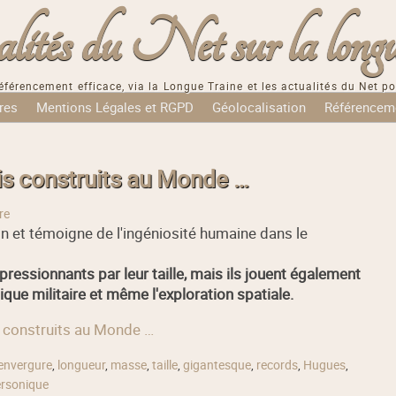
tés du Net sur la longu
éférencement efficace, via la Longue Traine et les actualités du Net po
res
Mentions Légales et RGPD
Géolocalisation
Référencem
is construits au Monde …
re
on et témoigne de l'ingéniosité humaine dans le
ressionnants par leur taille, mais ils jouent également
tique militaire et même l'exploration spatiale.
s construits au Monde …
envergure
,
longueur
,
masse
,
taille
,
gigantesque
,
records
,
Hugues
,
rsonique