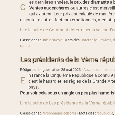
es dernières années, le
prix des diamants
a b
C
Ventes aux enchères
ou autres c'est merveil
qui existent. Leur prix est calculé de maniè
d'ajouter d'autres facteurs émotionnels, médiatiq
Lire la suite de Comment déterminer la valeur d'
Classé dans :
Utile à savoir
- Mots clés :
Internally Flawless
,
d
rareté
Les présidents de la Vème républ
Rédigé par longue traîne -
25 mai 2023
-
Aucun commentair
n France la Cinquième République a connu 9 p
E
c'est le hasard et les règles de la Grande 
pays.
Pour voir cela sous un angle un peu plus humoristiq
Lire la suite de Les présidents de la Vème républi
Classé dans :
Personnages célèbres
- Mots clés :
république
,