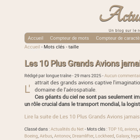
Actuali
Un blog sur le r
Accueil
Compteur de mots
Compteur de caractè
Accueil
-
Mots clés
-
taille
Tags Cloud
Les 10 Plus Grands Avions jama
Rédigé par longue traîne -
29 mars 2025
-
Aucun commentai
attrait des grands avions captive l'imaginati
L'
domaine de l'aérospatiale.
Ces géants du ciel ne sont pas seulement imp
un rôle crucial dans le transport mondial, la logis
Lire la suite de Les 10 Plus Grands Avions jamai
Classé dans :
Actualités du Net
- Mots clés :
TOP 10
,
avions
,
Boeing
,
Airbus
,
Antonov
,
Dreamlifter
,
Lockheed
,
Galaxy
,
hype