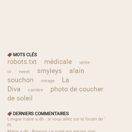
MOTS CLÉS
robots.txt
médicale
vente
smyleys
alain
or
tweet
souchon
La
mirage
Diva
photo de coucher
carrière
de soleil
DERNIERS COMMENTAIRES
longue traîne a dit : si vous allez sur le forum de '
Pl...
Marie a dit : Bonjour, Le sujet est ancien, mai...