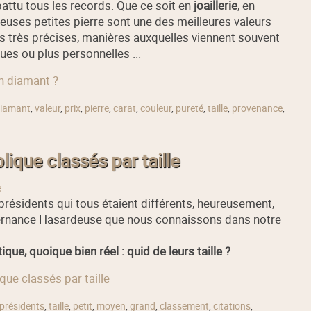
attu tous les records. Que ce soit en
joaillerie
, en
leuses petites pierre sont une des meilleures valeurs
res très précises, manières auxquelles viennent souvent
ues ou plus personnelles ...
un diamant ?
iamant
,
valeur
,
prix
,
pierre
,
carat
,
couleur
,
pureté
,
taille
,
provenance
,
ique classés par taille
e
résidents qui tous étaient différents, heureusement,
Alternance Hasardeuse que nous connaissons dans notre
ue, quoique bien réel : quid de leurs taille ?
que classés par taille
présidents
,
taille
,
petit
,
moyen
,
grand
,
classement
,
citations
,