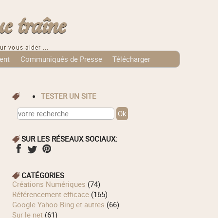
e traîne
ur vous aider ...
ent
Communiqués de Presse
Télécharger
TESTER UN SITE
SUR LES RÉSEAUX SOCIAUX:
CATÉGORIES
Créations Numériques
(74)
Référencement efficace
(165)
Google Yahoo Bing et autres
(66)
Sur le net
(61)