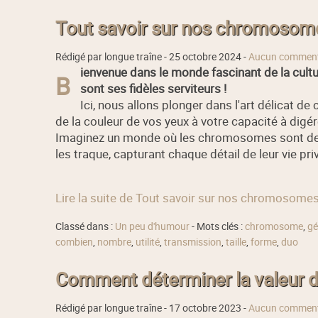
Tout savoir sur nos chromosomes
Rédigé par longue traîne -
25 octobre 2024
-
Aucun comment
ienvenue dans le monde fascinant de la cultu
B
sont ses fidèles serviteurs !
Ici, nous allons plonger dans l'art délicat d
de la couleur de vos yeux à votre capacité à digér
Imaginez un monde où les chromosomes sont des c
les traque, capturant chaque détail de leur vie pri
Lire la suite de Tout savoir sur nos chromosomes 
Classé dans :
Un peu d'humour
- Mots clés :
chromosome
,
gé
combien
,
nombre
,
utilité
,
transmission
,
taille
,
forme
,
duo
Comment déterminer la valeur d
Rédigé par longue traîne -
17 octobre 2023
-
Aucun comment