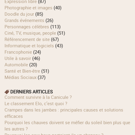
Expression libre
(87)
Photographie et images
(40)
Doodle du jour
(85)
Grands événements
(26)
Personnages célèbres
(113)
Ciné, TV, musique, people
(51)
Référencement de site
(67)
Informatique et logiciels
(43)
Francophonie
(24)
Utile à savoir
(46)
Automobile
(20)
Santé et Bien-être
(51)
Médias Sociaux
(37)
DERNIERS ARTICLES
Comment survivre à la Canicule ?
Le classement Elo, c’est quoi ?
Crampes dans les jambes : principales causes et solutions
efficaces
Pourquoi les chauves doivent se méfier du soleil bien plus que
les autres ?
Pourquoi les cow‑boys portaient‑ils un chapeau ?