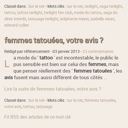
Classé dans :
Sur le net
- Mots clés :
sur le net
,
twilight
,
saga twilight
,
tattoo
,
tattoo twilight
,
twilight fan club
,
mode du tattoo
,
saga du
désir interdit
,
tatouage twilight
,
stéphanie meyer
,
isabella swan
,
edward cullen
femmes tatouées, votre avis ?
Rédigé par référencement -
03 janvier 2013
-
23 commentaires
a mode du '
tattoo
' est incontestable, le public le
L
pus sensible est bien sur celui des
femmes
, mais
que penser réellement des '
femmes tatouées
', les
avis
fusent mais aussi différent de tous côtés ...
Lire la suite de femmes tatouées, votre avis ?
Classé dans :
Sur le net
- Mots clés :
sur le net
,
femmes tatouées
,
votre avis
,
tattoo
,
tatouage
Fil RSS des articles de ce mot clé