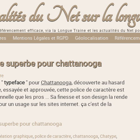
tés du Net sur la longu
éférencement efficace, via la Longue Traine et les actualités du Net po
res
Mentions Légales et RGPD
Géolocalisation
Référencem
ère superbe pour chattanooga
re
 "
typeface
"
pour
Chattanooga
, découverte au hasard
ée, essayée et approuvée, cette police de caractère est
elle que les pros ... Sa finesse et son design la rende
ur un usage sur les sites internet. ça c'est de la
re superbe pour chattanooga
réation graphique
,
police de caractère
,
chattanooga
,
Chatype
,