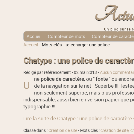
Actuali
Un blog sur le r
Accueil
Compteur de mots
Compteur de caractè
Accueil
-
Mots clés
-
telecharger-une-police
Tags Cloud
Chatype : une police de caract
Rédigé par référencement -
02 mai 2013
-
Aucun commentai
ne
police de caractère
, ou "
fonte
" ou encore
U
de la navigation sur le net : Superbe !!! Test
non seulement superbe, mais plus professionn
indispensable, aussi bien en version papier que po
typographie !!!
Lire la suite de Chatype : une police de caractè
Classé dans :
Création de site
- Mots clés :
création de site
,
c