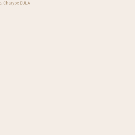
o
,
Chatype EULA