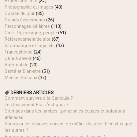
Expression libre
(87)
Photographie et images
(40)
Doodle du jour
(85)
Grands événements
(26)
Personnages célèbres
(113)
Ciné, TV, musique, people
(51)
Référencement de site
(67)
Informatique et logiciels
(43)
Francophonie
(24)
Utile à savoir
(46)
Automobile
(20)
Santé et Bien-être
(51)
Médias Sociaux
(37)
DERNIERS ARTICLES
Comment survivre à la Canicule ?
Le classement Elo, c’est quoi ?
Crampes dans les jambes : principales causes et solutions
efficaces
Pourquoi les chauves doivent se méfier du soleil bien plus que
les autres ?
Pourquoi les cow‑boys portaient‑ils un chapeau ?