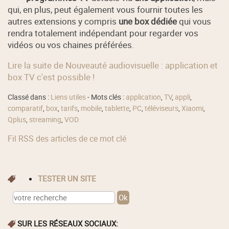
qui, en plus, peut également vous fournir toutes les
autres extensions y compris
une box dédiée
qui vous
rendra totalement indépendant pour regarder vos
vidéos ou vos chaines préférées.
Lire la suite de Nouveauté audiovisuelle : application et
box TV c'est possible !
Classé dans :
Liens utiles
- Mots clés :
application
,
TV
,
appli
,
comparatif
,
box
,
tarifs
,
mobile
,
tablette
,
PC
,
téléviseurs
,
Xiaomi
,
Qplus
,
streaming
,
VOD
Fil RSS des articles de ce mot clé
TESTER UN SITE
SUR LES RÉSEAUX SOCIAUX: