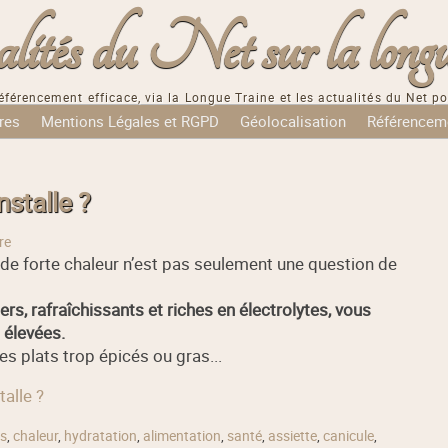
tés du Net sur la longu
éférencement efficace, via la Longue Traine et les actualités du Net po
res
Mentions Légales et RGPD
Géolocalisation
Référencem
stalle ?
re
de forte chaleur n’est pas seulement une question de
gers, rafraîchissants et riches en électrolytes, vous
 élevées.
les plats trop épicés ou gras...
talle ?
s
,
chaleur
,
hydratation
,
alimentation
,
santé
,
assiette
,
canicule
,