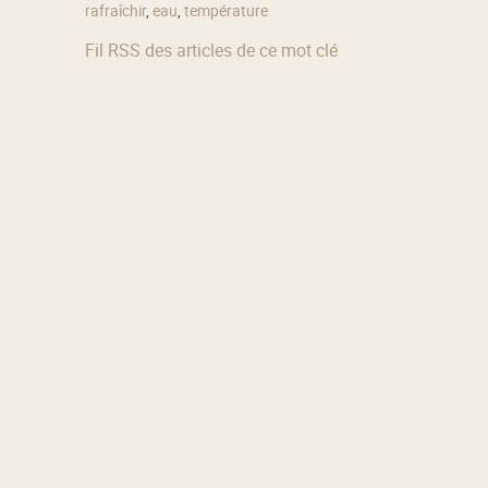
rafraîchir
,
eau
,
température
Fil RSS des articles de ce mot clé