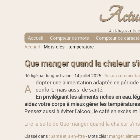
Actuali
Un blog sur le r
Accueil
Compteur de mots
Compteur de caractè
Accueil
-
Mots clés
-
temperature
Tags Cloud
Que manger quand la chaleur s'in
Rédigé par longue traîne -
14 juillet 2025
-
Aucun commentai
dopter une alimentation adaptée en période 
A
confort, mais aussi de santé.
En privilégiant les aliments riches en eau, lé
aidez votre corps à mieux gérer les températures
Pensez aussi à éviter l’alcool, le café en excès et 
Lire la suite de Que manger quand la chaleur s'ins
Classé dans :
Santé et Bien-être
- Mots clés :
manger
,
aliment