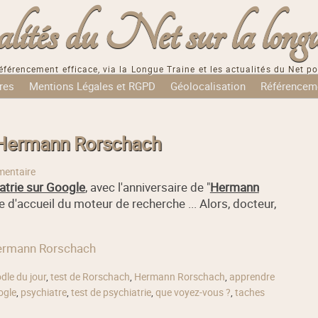
tés du Net sur la longu
éférencement efficace, via la Longue Traine et les actualités du Net po
res
Mentions Légales et RGPD
Géolocalisation
Référencem
: Hermann Rorschach
entaire
atrie sur Google
, avec l'anniversaire de "
Hermann
e d'accueil du moteur de recherche ... Alors, docteur,
 Hermann Rorschach
dle du jour
,
test de Rorschach
,
Hermann Rorschach
,
apprendre
ogle
,
psychiatre
,
test de psychiatrie
,
que voyez-vous ?
,
taches