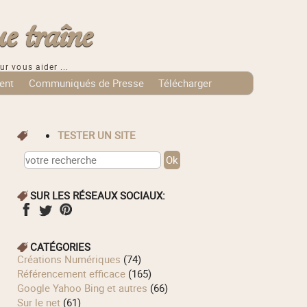
e traîne
ur vous aider ...
ent
Communiqués de Presse
Télécharger
TESTER UN SITE
SUR LES RÉSEAUX SOCIAUX:
CATÉGORIES
Créations Numériques
(74)
Référencement efficace
(165)
Google Yahoo Bing et autres
(66)
Sur le net
(61)