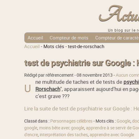
Actuali
Un blog sur le r
Accueil
Compteur de mots
Compteur de caractè
Accueil
-
Mots clés
-
test-de-rorschach
Tags Cloud
test de psychiatrie sur Google 
Rédigé par référencement -
08 novembre 2013
-
Aucun comm
ne multitude de taches et de tests de
psychi
U
Rorschach
", apparaissent aujourd'hui en pag
c'est grave ???
Lire la suite de test de psychiatrie sur Google :
Classé dans :
Personnages célèbres
- Mots clés :
Google
,
doo
google
,
moins bête avec google
,
apprendre à se servir de Go
d'encre
,
interprétation des taches
,
apprendre avec Google