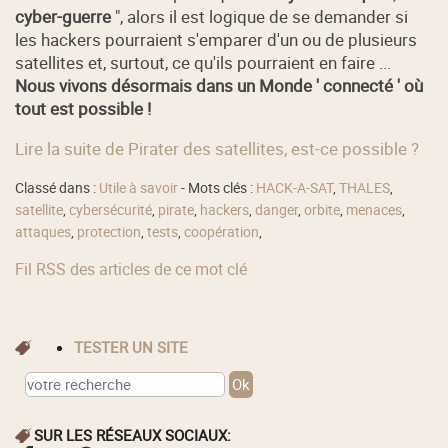
cyber-guerre
", alors il est logique de se demander si
les hackers pourraient s'emparer d'un ou de plusieurs
satellites et, surtout, ce qu'ils pourraient en faire ...
Nous vivons désormais dans un Monde ' connecté ' où
tout est possible !
Lire la suite de Pirater des satellites, est-ce possible ?
Classé dans :
Utile à savoir
- Mots clés :
HACK-A-SAT
,
THALES
,
satellite
,
cybersécurité
,
pirate
,
hackers
,
danger
,
orbite
,
menaces
,
attaques
,
protection
,
tests
,
coopération
,
Fil RSS des articles de ce mot clé
TESTER UN SITE
SUR LES RÉSEAUX SOCIAUX: