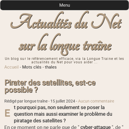
Menu
Actualités du Net
sur la longue traîne
Un blog sur le référencement efficace, via la Longue Traine et les
actualités du Net pour vous aider ...
Accueil
-
Mots clés
-
thales
Pirater des satellites, est-ce
possible ?
Rédigé par longue traîne -
15 juillet 2024
-
Aucun commentaire
t pourquoi pas, non seulement se poser la
E
question mais aussi examiner le problème du
piratage des satellites ?
En ce moment on ne parle que de "
cyber-attaque
", de "