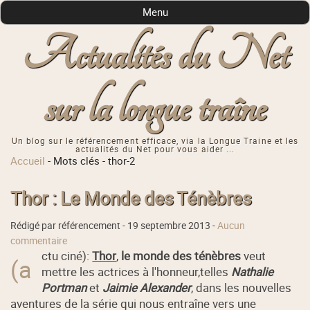
Menu
Actualités du Net
sur la longue traîne
Un blog sur le référencement efficace, via la Longue Traine et les
actualités du Net pour vous aider ...
Accueil
-
Mots clés
-
thor-2
Thor : Le Monde des Ténèbres
Rédigé par référencement -
19 septembre 2013
-
Aucun
commentaire
ctu ciné):
Thor
,
le monde des ténèbres
veut
(a
mettre les actrices à l'honneur,telles
Nathalie
Portman
et
Jaimie Alexander
, dans les nouvelles
aventures de la série qui nous entraîne vers une