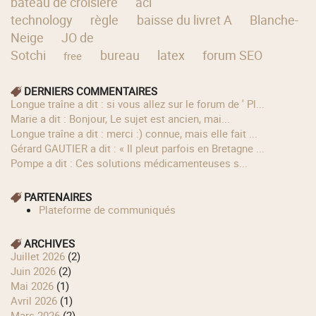
bateau de croisière
aci
technology
règle
baisse du livret A
Blanche-
Neige
JO de
Sotchi
bureau
latex
forum SEO
free
DERNIERS COMMENTAIRES
longue traîne a dit : si vous allez sur le forum de ' Pl...
Marie a dit : Bonjour, Le sujet est ancien, mai...
longue traîne a dit : merci :) connue, mais elle fait ...
Gérard GAUTIER a dit : « Il pleut parfois en Bretagne ...
Pompe a dit : Ces solutions médicamenteuses s...
PARTENAIRES
Plateforme de communiqués
ARCHIVES
juillet 2026
(2)
juin 2026
(2)
mai 2026
(1)
avril 2026
(1)
mars 2026
(2)