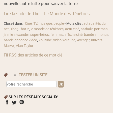
nouvelle autre lutte pour sauver la terre ...
Lire la suite de Thor : Le Monde des Ténèbres
Classé dans :
Ciné, TV, musique, people
- Mots clés :
actaualités du
net
,
Thor
,
Thor 2
,
le monde de ténèbres
,
actu ciné
,
nathalie portman
,
jaimie alexander
,
soper-héros
,
femmes
,
affiche ciné
,
bande annonce
,
bande annonce vidéo
,
Youtube
,
vidéo Youtube
,
Avenger
,
univers
Marvel
,
Alan Taylor
Fil RSS des articles de ce mot clé
TESTER UN SITE
SUR LES RÉSEAUX SOCIAUX: