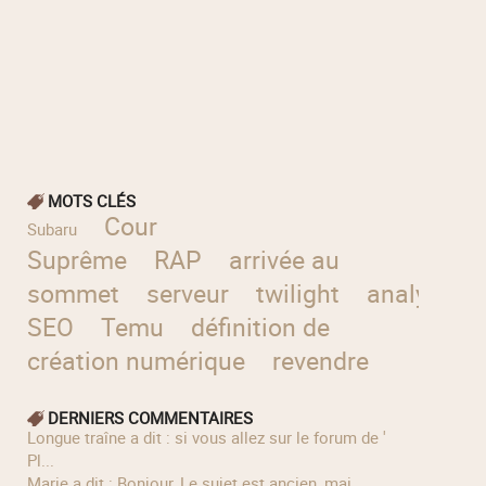
MOTS CLÉS
Cour
Subaru
Suprême
RAP
arrivée au
sommet
serveur
twilight
analyse
SEO
Temu
définition de
création numérique
revendre
DERNIERS COMMENTAIRES
longue traîne a dit : si vous allez sur le forum de '
Pl...
Marie a dit : Bonjour, Le sujet est ancien, mai...