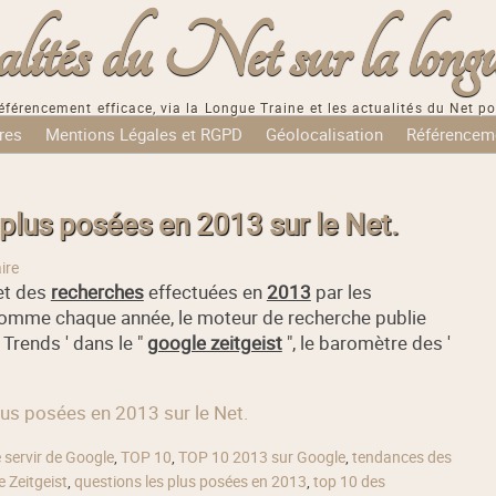
tés du Net sur la longu
éférencement efficace, via la Longue Traine et les actualités du Net po
res
Mentions Légales et RGPD
Géolocalisation
Référencem
 plus posées en 2013 sur le Net.
ire
t des
recherches
effectuées en
2013
par les
Comme chaque année, le moteur de recherche publie
 Trends ' dans le "
google zeitgeist
", le baromètre des '
plus posées en 2013 sur le Net.
 servir de Google
,
TOP 10
,
TOP 10 2013 sur Google
,
tendances des
 Zeitgeist
,
questions les plus posées en 2013
,
top 10 des