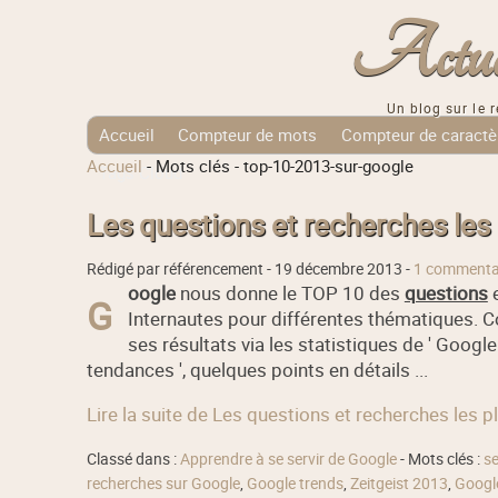
Actuali
Un blog sur le r
Accueil
Compteur de mots
Compteur de caractè
Accueil
-
Mots clés
-
top-10-2013-sur-google
Tags Cloud
Les questions et recherches les
Rédigé par référencement -
19 décembre 2013
-
1 commenta
oogle
nous donne le TOP 10 des
questions
e
G
Internautes pour différentes thématiques. 
ses résultats via les statistiques de ' Google
tendances ', quelques points en détails ...
Lire la suite de Les questions et recherches les 
Classé dans :
Apprendre à se servir de Google
- Mots clés :
se
recherches sur Google
,
Google trends
,
Zeitgeist 2013
,
Google