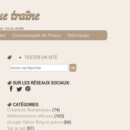
e traîne
ur vous aider ...
ent
Communiqués de Presse
Télécharger
TESTER UN SITE
SUR LES RÉSEAUX SOCIAUX:
CATÉGORIES
Créations Numériques
(74)
Référencement efficace
(165)
Google Yahoo Bing et autres
(66)
Sur le net
(61)