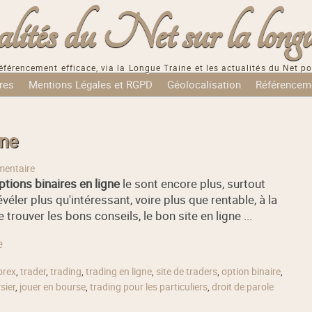
tés du Net sur la longu
éférencement efficace, via la Longue Traine et les actualités du Net po
res
Mentions Légales et RGPD
Géolocalisation
Référencem
gne
entaire
ptions binaires en ligne
le sont encore plus, surtout
évéler plus qu'intéressant, voire plus que rentable, à la
trouver les bons conseils, le bon site en ligne ...
e
orex
,
trader
,
trading
,
trading en ligne
,
site de traders
,
option binaire
,
sier
,
jouer en bourse
,
trading pour les particuliers
,
droit de parole