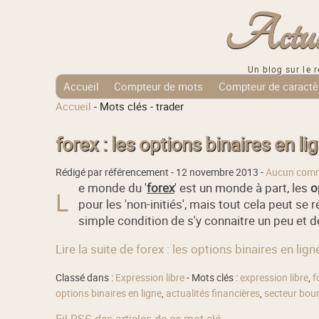
Actuali
Un blog sur le r
Accueil
Compteur de mots
Compteur de caractè
Accueil
-
Mots clés
-
trader
Tags Cloud
forex : les options binaires en li
Rédigé par référencement -
12 novembre 2013
-
Aucun comm
e monde du '
forex
' est un monde à part, les
o
L
pour les 'non-initiés', mais tout cela peut se r
simple condition de s'y connaitre un peu et de 
Lire la suite de forex : les options binaires en lign
Classé dans :
Expression libre
- Mots clés :
expression libre
,
f
options binaires en ligne
,
actualités financières
,
secteur bour