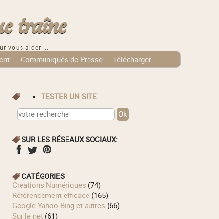
e traîne
ur vous aider ...
ent
Communiqués de Presse
Télécharger
TESTER UN SITE
SUR LES RÉSEAUX SOCIAUX:
CATÉGORIES
Créations Numériques
(74)
Référencement efficace
(165)
Google Yahoo Bing et autres
(66)
Sur le net
(61)