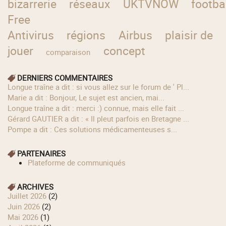
bizarrerie
réseaux
UKTVNOW
footba
Free
Antivirus
régions
Airbus
plaisir de
jouer
concept
comparaison
DERNIERS COMMENTAIRES
longue traîne a dit : si vous allez sur le forum de ' Pl...
Marie a dit : Bonjour, Le sujet est ancien, mai...
longue traîne a dit : merci :) connue, mais elle fait ...
Gérard GAUTIER a dit : « Il pleut parfois en Bretagne ...
Pompe a dit : Ces solutions médicamenteuses s...
PARTENAIRES
Plateforme de communiqués
ARCHIVES
juillet 2026
(2)
juin 2026
(2)
mai 2026
(1)