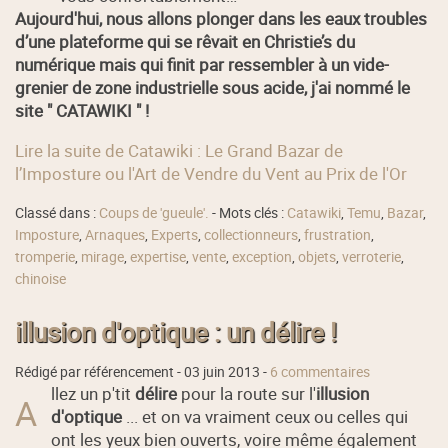
Aujourd'hui, nous allons plonger dans les eaux troubles
d’une plateforme qui se rêvait en Christie’s du
numérique mais qui finit par ressembler à un vide-
grenier de zone industrielle sous acide, j'ai nommé le
site " CATAWIKI " !
Lire la suite de Catawiki : Le Grand Bazar de
l’Imposture ou l'Art de Vendre du Vent au Prix de l'Or
Classé dans :
Coups de 'gueule'.
- Mots clés :
Catawiki
,
Temu
,
Bazar
,
Imposture
,
Arnaques
,
Experts
,
collectionneurs
,
frustration
,
tromperie
,
mirage
,
expertise
,
vente
,
exception
,
objets
,
verroterie
,
chinoise
illusion d'optique : un délire !
Rédigé par référencement -
03 juin 2013
-
6 commentaires
llez un p'tit
délire
pour la route sur l'
illusion
A
d'optique
... et on va vraiment ceux ou celles qui
ont les yeux bien ouverts, voire même également