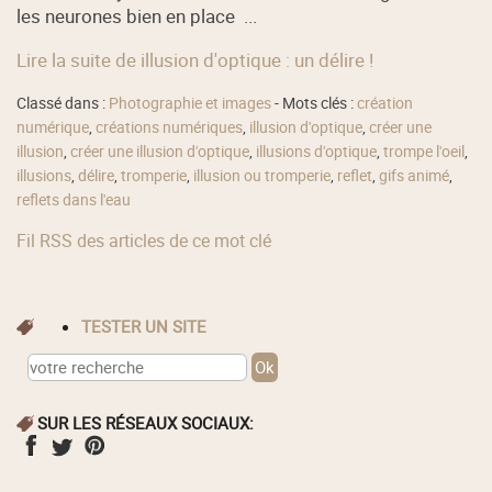
les neurones bien en place ...
Lire la suite de illusion d'optique : un délire !
Classé dans :
Photographie et images
- Mots clés :
création
numérique
,
créations numériques
,
illusion d'optique
,
créer une
illusion
,
créer une illusion d'optique
,
illusions d'optique
,
trompe l'oeil
,
illusions
,
délire
,
tromperie
,
illusion ou tromperie
,
reflet
,
gifs animé
,
reflets dans l'eau
Fil RSS des articles de ce mot clé
TESTER UN SITE
SUR LES RÉSEAUX SOCIAUX: