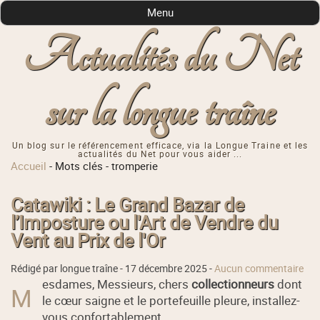
Menu
Actualités du Net
sur la longue traîne
Un blog sur le référencement efficace, via la Longue Traine et les
actualités du Net pour vous aider ...
Accueil
-
Mots clés
-
tromperie
Catawiki : Le Grand Bazar de
l’Imposture ou l'Art de Vendre du
Vent au Prix de l'Or
Rédigé par longue traîne -
17 décembre 2025
-
Aucun commentaire
esdames, Messieurs, chers
collectionneurs
dont
M
le cœur saigne et le portefeuille pleure, installez-
vous confortablement…