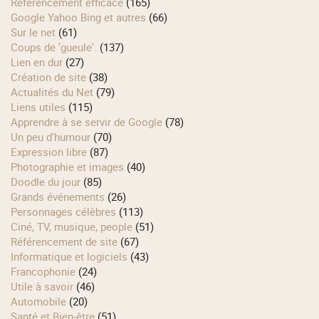
Référencement efficace
(165)
Google Yahoo Bing et autres
(66)
Sur le net
(61)
Coups de 'gueule'.
(137)
Lien en dur
(27)
Création de site
(38)
Actualités du Net
(79)
Liens utiles
(115)
Apprendre à se servir de Google
(78)
Un peu d'humour
(70)
Expression libre
(87)
Photographie et images
(40)
Doodle du jour
(85)
Grands événements
(26)
Personnages célèbres
(113)
Ciné, TV, musique, people
(51)
Référencement de site
(67)
Informatique et logiciels
(43)
Francophonie
(24)
Utile à savoir
(46)
Automobile
(20)
Santé et Bien-être
(51)