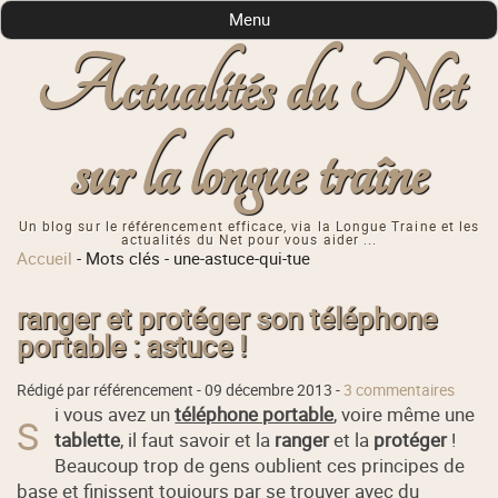
Menu
Actualités du Net
sur la longue traîne
Un blog sur le référencement efficace, via la Longue Traine et les
actualités du Net pour vous aider ...
Accueil
-
Mots clés
-
une-astuce-qui-tue
ranger et protéger son téléphone
portable : astuce !
Rédigé par référencement -
09 décembre 2013
-
3 commentaires
i vous avez un
téléphone portable
, voire même une
S
tablette
, il faut savoir et la
ranger
et la
protéger
!
Beaucoup trop de gens oublient ces principes de
base et finissent toujours par se trouver avec du