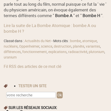
parle tout au long du film, normal puisque ce fut la ' vie '
du physicien américain, on évoque également des
termes différents comme "
Bombe A
" et "
Bombe H
".
Lire la suite de La Bombe Atomique : bombe A ou
bombe H ?
Classé dans :
Actualités du Net
- Mots clés :
bombe
,
atomique
,
nucléaire
,
Oppenheimer
,
science
,
destruction
,
planète
,
variantes
,
différences
,
fonctionnement
,
explications
,
radioactivité
,
plutonium
,
uranium
Fil RSS des articles de ce mot clé
TESTER UN SITE
SUR LES RÉSEAUX SOCIAUX: