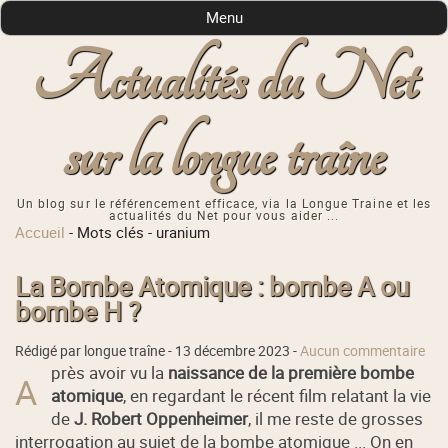
Menu
Actualités du Net
sur la longue traîne
Un blog sur le référencement efficace, via la Longue Traine et les
actualités du Net pour vous aider ...
Accueil
-
Mots clés
-
uranium
La Bombe Atomique : bombe A ou
bombe H ?
Rédigé par longue traîne -
13 décembre 2023
-
Aucun commentaire
près avoir vu la
naissance de la première bombe
A
atomique
, en regardant le récent film relatant la vie
de
J. Robert Oppenheimer
, il me reste de grosses
interrogation au sujet de la bombe atomique ... On en