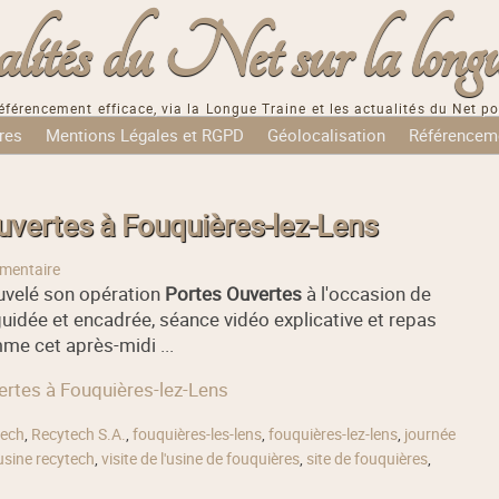
tés du Net sur la longu
éférencement efficace, via la Longue Traine et les actualités du Net po
res
Mentions Légales et RGPD
Géolocalisation
Référencem
uvertes à Fouquières-lez-Lens
mentaire
uvelé son opération
Portes Ouvertes
à l'occasion de
uidée et encadrée, séance vidéo explicative et repas
e cet après-midi ...
vertes à Fouquières-lez-Lens
tech
,
Recytech S.A.
,
fouquières-les-lens
,
fouquières-lez-lens
,
journée
usine recytech
,
visite de l'usine de fouquières
,
site de fouquières
,