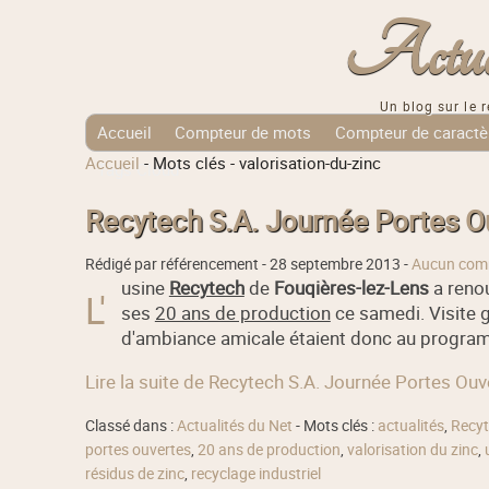
Actuali
Un blog sur le r
Accueil
Compteur de mots
Compteur de caractè
Accueil
-
Mots clés
-
valorisation-du-zinc
Tags Cloud
Recytech S.A. Journée Portes O
Rédigé par référencement -
28 septembre 2013
-
Aucun com
usine
Recytech
de
Fouqières-lez-Lens
a reno
L'
ses
20 ans de production
ce samedi. Visite g
d'ambiance amicale étaient donc au programm
Lire la suite de Recytech S.A. Journée Portes Ou
Classé dans :
Actualités du Net
- Mots clés :
actualités
,
Recy
portes ouvertes
,
20 ans de production
,
valorisation du zinc
,
résidus de zinc
,
recyclage industriel