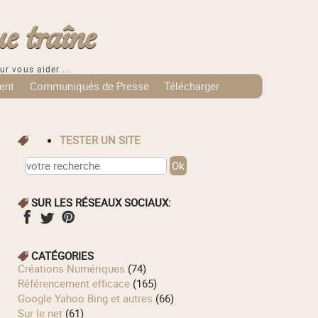
e traîne
ur vous aider ...
ent
Communiqués de Presse
Télécharger
TESTER UN SITE
SUR LES RÉSEAUX SOCIAUX:
CATÉGORIES
Créations Numériques
(74)
Référencement efficace
(165)
Google Yahoo Bing et autres
(66)
Sur le net
(61)