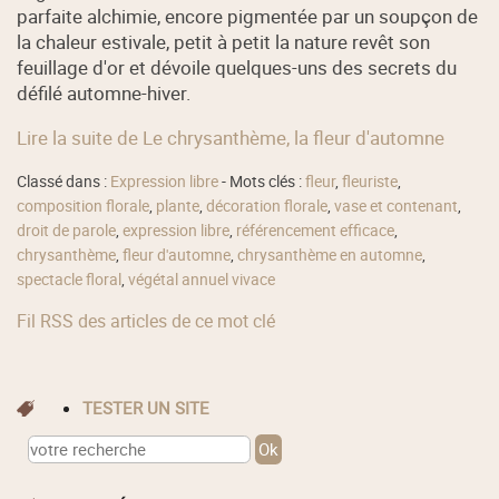
parfaite alchimie, encore pigmentée par un soupçon de
la chaleur estivale, petit à petit la nature revêt son
feuillage d'or et dévoile quelques-uns des secrets du
défilé automne-hiver.
Lire la suite de Le chrysanthème, la fleur d'automne
Classé dans :
Expression libre
- Mots clés :
fleur
,
fleuriste
,
composition florale
,
plante
,
décoration florale
,
vase et contenant
,
droit de parole
,
expression libre
,
référencement efficace
,
chrysanthème
,
fleur d'automne
,
chrysanthème en automne
,
spectacle floral
,
végétal annuel vivace
Fil RSS des articles de ce mot clé
TESTER UN SITE