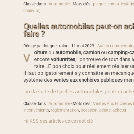
Classé dans :
Automobile
- Mots clés :
plaque
,
immatriculati
couleurs
,
Quelles automobiles peut-on a
faire ?
Rédigé par longue traîne -
11 mai 2023
-
Aucun commentair
oiture
ou
automobile
,
camion
ou
camping-ca
V
encore
voiturettes
, l'on trouve de tout dans 
faire LE bon choix pour réellement réaliser un
Il faut obligatoirement s'y connaître en mécanique
système des
ventes aux enchères publiques
mené
Lire la suite de Quelles automobiles peut-on ach
Classé dans :
Automobile
- Mots clés :
Ventes Aux Enchères 
inconvénients
,
règlementation
,
occasion
,
pépite
,
acheter
Fil RSS des articles de ce mot clé