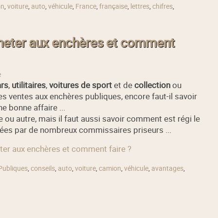
on
,
voiture
,
auto
,
véhicule
,
France
,
française
,
lettres
,
chifres
,
cheter aux enchères et comment
e
rs
,
utilitaires
,
voitures de sport
et de
collection
ou
les ventes aux enchères publiques, encore faut-il savoir
e bonne affaire ...
 ou autre, mais il faut aussi savoir comment est régi le
es par de nombreux commissaires priseurs ...
eter aux enchères et comment faire ?
Publiques
,
conseils
,
auto
,
voiture
,
camion
,
véhicule
,
avantages
,