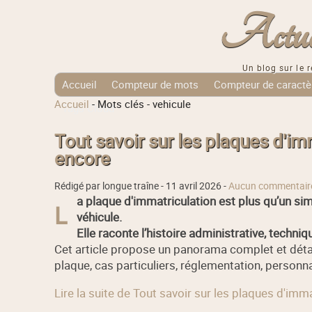
Actuali
Un blog sur le r
Accueil
Compteur de mots
Compteur de caractè
Accueil
-
Mots clés
-
vehicule
Tags Cloud
Tout savoir sur les plaques d'im
encore
Rédigé par longue traîne -
11 avril 2026
-
Aucun commentair
a plaque d'immatriculation est plus qu’un simpl
L
véhicule.
Elle raconte l’histoire administrative, techni
Cet article propose un panorama complet et détail
plaque, cas particuliers, réglementation, personn
Lire la suite de Tout savoir sur les plaques d'imm