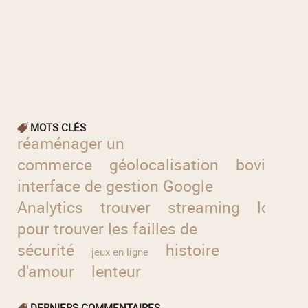
MOTS CLÉS
réaménager un
commerce
géolocalisation
bovins
n
interface de gestion Google
Analytics
trouver
streaming
logicie
pour trouver les failles de
sécurité
histoire
jeux en ligne
d'amour
lenteur
DERNIERS COMMENTAIRES