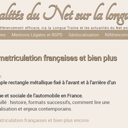
tés du Net sur la longu
éférencement efficace, via la Longue Traine et les actualités du Net po
res
Mentions Légales et RGPD
Géolocalisation
Référencem
matriculation françaises et bien plus
e
e rectangle métallique fixé à l’avant et à l’arrière d’un
que et sociale de l’automobile en France.
lé : histoire, formats successifs, comment lire une
alisation et enjeux contemporains.
atriculation françaises et bien plus encore