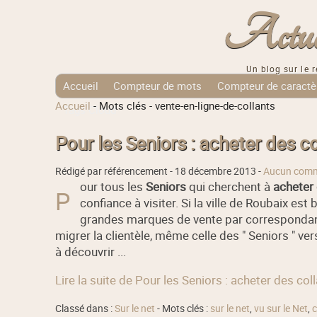
Actuali
Un blog sur le r
Accueil
Compteur de mots
Compteur de caractè
Accueil
-
Mots clés
-
vente-en-ligne-de-collants
Tags Cloud
Pour les Seniors : acheter des c
Rédigé par référencement -
18 décembre 2013
-
Aucun comm
our tous les
Seniors
qui cherchent à
acheter 
P
confiance à visiter. Si la ville de Roubaix e
grandes marques de vente par correspondance
migrer la clientèle, même celle des " Seniors " ver
à découvrir ...
Lire la suite de Pour les Seniors : acheter des co
Classé dans :
Sur le net
- Mots clés :
sur le net
,
vu sur le Net
,
c