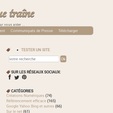
e traîne
ur vous aider ...
ent
Communiqués de Presse
Télécharger
TESTER UN SITE
SUR LES RÉSEAUX SOCIAUX:
CATÉGORIES
Créations Numériques
(74)
Référencement efficace
(165)
Google Yahoo Bing et autres
(66)
Sur le net
(61)