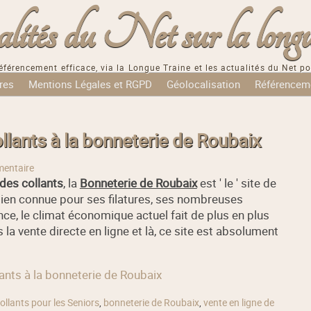
tés du Net sur la longu
éférencement efficace, via la Longue Traine et les actualités du Net po
res
Mentions Légales et RGPD
Géolocalisation
Référencem
ollants à la bonneterie de Roubaix
entaire
des collants
, la
Bonneterie de Roubaix
est ' le ' site de
st bien connue pour ses filatures, ses nombreuses
, le climat économique actuel fait de plus en plus
s la vente directe en ligne et là, ce site est absolument
llants à la bonneterie de Roubaix
ollants pour les Seniors
,
bonneterie de Roubaix
,
vente en ligne de