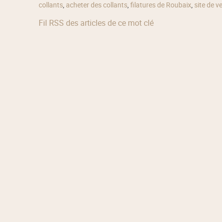
collants
,
acheter des collants
,
filatures de Roubaix
,
site de v
Fil RSS des articles de ce mot clé