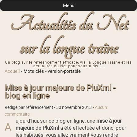
Menu
Actualités du Net
sur la longue traîne
Un blog sur le référencement efficace, via la Longue Traine et les
actualités du Net pour vous aider ...
Accueil
-
Mots clés
-
version-portable
Mise à jour majeure de PluXml -
blog en ligne
Rédigé par référencement -
30 novembre 2013
-
Aucun
commentaire
ujourd'hui, sur ce blog en ligne, une
mise à jour
A
majeure
de
PluXml
a été effectuée et donc, pour
les habitués, vous allez vraiment vous rendre