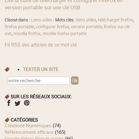
Lire la suite de télécharger et configurer FireFox en
version portable sur une clé USB
Classé dans :
Liens utiles
- Mots clés :
liens utiles
,
télécharger firefox
,
firefox portable
,
configurer firefox
,
version portable
,
firefox sur clé
usb
,
mozilla firefox
,
mozilla firefox portable
Fil RSS des articles de ce mot clé
TESTER UN SITE
SUR LES RÉSEAUX SOCIAUX:
CATÉGORIES
Créations Numériques
(74)
Référencement efficace
(165)
Google Yahoo Bing et autres
(66)