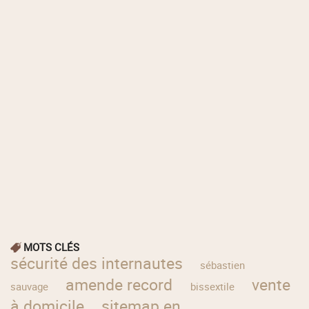
MOTS CLÉS
sécurité des internautes
sébastien
amende record
vente
sauvage
bissextile
à domicile
sitemap en