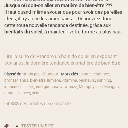
Jusque où doit-on aller en matière de bien-être ???
Il faut quand même avouer que pour avoir des pareilles
idées, il n'y a que les américains ... Découvrez donc
cette toute nouvelle tendance destinée, grâce aux
bienfaits du soleil
, à maintenir votre forme au plus haut
...
Lire la suite de Prendre un bain de soleil en exposant
son anus, la dernière tendance en matière de bien-être.
Classé dans :
Un peu d'humour
- Mots clés :
santé
,
tendance
,
bronzer
,
anus
,
bien-être
,
lumière
,
vitamine
,
perineum
,
sunning
,
influenceur
,
soleil
,
énergie
,
créativité
,
buzz
,
Metaphysical
,
Meagan
,
danger
,
cancer
,
peau
Fil RSS des articles de ce mot clé
TESTER UN SITE