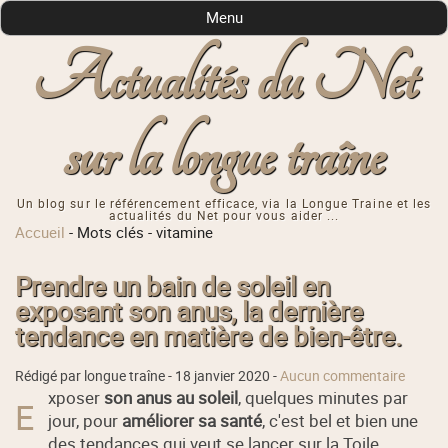
Menu
Actualités du Net
sur la longue traîne
Un blog sur le référencement efficace, via la Longue Traine et les
actualités du Net pour vous aider ...
Accueil
-
Mots clés
-
vitamine
Prendre un bain de soleil en
exposant son anus, la dernière
tendance en matière de bien-être.
Rédigé par longue traîne -
18 janvier 2020
-
Aucun commentaire
xposer
son anus au soleil
, quelques minutes par
E
jour, pour
améliorer sa santé
, c'est bel et bien une
des tendances qui veut se lancer sur la Toile.