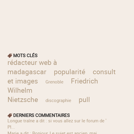
MOTS CLÉS
rédacteur web à
madagascar
popularité
consultation
et images
Friedrich
Grenoble
Wilhelm
Nietzsche
pull
discographie
DERNIERS COMMENTAIRES
longue traîne a dit : si vous allez sur le forum de '
Pl...
Marie a dit : Bonjour, Le sujet est ancien, mai...