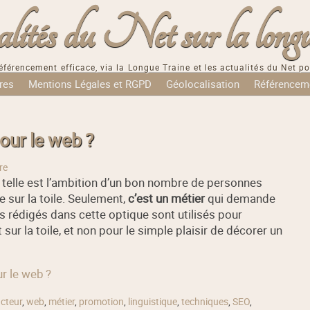
tés du Net sur la longu
éférencement efficace, via la Longue Traine et les actualités du Net po
res
Mentions Légales et RGPD
Géolocalisation
Référencem
ur le web ?
re
, telle est l’ambition d’un bon nombre de personnes
 sur la toile. Seulement,
c’est un métier
qui demande
s rédigés dans cette optique sont utilisés pour
sur la toile, et non pour le simple plaisir de décorer un
r le web ?
cteur
,
web
,
métier
,
promotion
,
linguistique
,
techniques
,
SEO
,