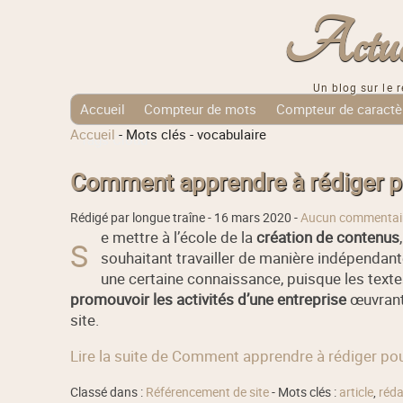
Actuali
Un blog sur le r
Accueil
Compteur de mots
Compteur de caractè
Accueil
-
Mots clés
-
vocabulaire
Tags Cloud
Comment apprendre à rédiger po
Rédigé par longue traîne -
16 mars 2020
-
Aucun commentai
e mettre à l’école de la
création de contenus
S
souhaitant travailler de manière indépendante
une certaine connaissance, puisque les texte
promouvoir les activités d’une entreprise
œuvrant 
site.
Lire la suite de Comment apprendre à rédiger pou
Classé dans :
Référencement de site
- Mots clés :
article
,
réda