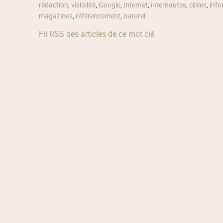
rédaction
,
visibilité
,
Google
,
Internet
,
internautes
,
cibles
,
info
magazines
,
référencement
,
naturel
Fil RSS des articles de ce mot clé