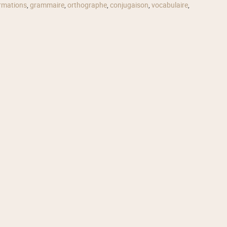
rmations
,
grammaire
,
orthographe
,
conjugaison
,
vocabulaire
,