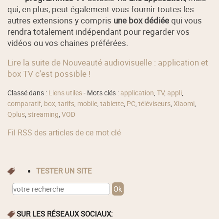
qui, en plus, peut également vous fournir toutes les
autres extensions y compris
une box dédiée
qui vous
rendra totalement indépendant pour regarder vos
vidéos ou vos chaines préférées.
Lire la suite de Nouveauté audiovisuelle : application et
box TV c'est possible !
Classé dans :
Liens utiles
- Mots clés :
application
,
TV
,
appli
,
comparatif
,
box
,
tarifs
,
mobile
,
tablette
,
PC
,
téléviseurs
,
Xiaomi
,
Qplus
,
streaming
,
VOD
Fil RSS des articles de ce mot clé
TESTER UN SITE
SUR LES RÉSEAUX SOCIAUX: