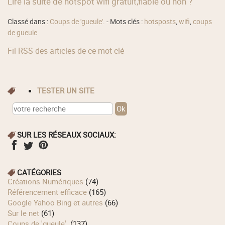
Lire la suite de hotspot wifi gratuit,fiable ou non ?
Classé dans :
Coups de 'gueule'.
- Mots clés :
hotsposts
,
wifi
,
coups
de gueule
Fil RSS des articles de ce mot clé
TESTER UN SITE
SUR LES RÉSEAUX SOCIAUX:
CATÉGORIES
Créations Numériques
(74)
Référencement efficace
(165)
Google Yahoo Bing et autres
(66)
Sur le net
(61)
Coups de 'gueule'.
(137)