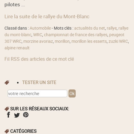
pilotes ...
Lire la suite de le rallye du Mont-Blanc
Classé dans :
Automobile
- Mots clés :
actualités du net
,
rallye
,
rallye
du mont-blanc
,
WRC
,
championnat de france des rallyes
,
peugeot
307 WRC
,
morzine avoriaz
,
morillon
,
morillon les esserts
,
zuzki WRC
,
alpine renault
Fil RSS des articles de ce mot clé
TESTER UN SITE
SUR LES RÉSEAUX SOCIAUX:
CATÉGORIES