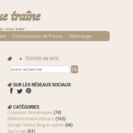
e traîne
ur vous aider ...
ent
Communiqués de Presse
Télécharger
TESTER UN SITE
SUR LES RÉSEAUX SOCIAUX:
CATÉGORIES
Créations Numériques
(74)
Référencement efficace
(165)
Google Yahoo Bing et autres
(66)
Sur le net
(61)