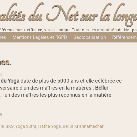
tés du Net sur la longu
éférencement efficace, via la Longue Traine et les actualités du Net po
res
Mentions Légales et RGPD
Géolocalisation
Référencem
nes.
re
 du Yoga
date de plus de 5000 ans et elle célébrée ce
iversaire d'un des maîtres en la matières :
Bellur
), l'un des maîtres les plus reconnus en la matière
s.
le
,
BKS
,
Yoga Sutra
,
Hatha Yoga
,
Bellur Krishnamachar