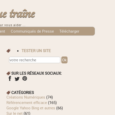
e traîne
ur vous aider ...
ent
Communiqués de Presse
Télécharger
TESTER UN SITE
SUR LES RÉSEAUX SOCIAUX:
CATÉGORIES
Créations Numériques
(74)
Référencement efficace
(165)
Google Yahoo Bing et autres
(66)
Sur le net
(61)