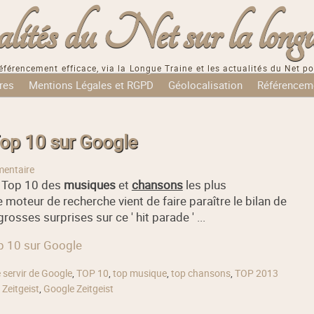
tés du Net sur la longu
éférencement efficace, via la Longue Traine et les actualités du Net po
res
Mentions Légales et RGPD
Géolocalisation
Référencem
Top 10 sur Google
entaire
 Top 10 des
musiques
et
chansons
les plus
moteur de recherche vient de faire paraître le bilan de
osses surprises sur ce ' hit parade ' ...
op 10 sur Google
 servir de Google
,
TOP 10
,
top musique
,
top chansons
,
TOP 2013
,
Zeitgeist
,
Google Zeitgeist