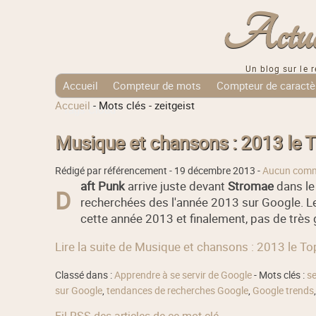
Actuali
Un blog sur le r
Accueil
Compteur de mots
Compteur de caractè
Accueil
-
Mots clés
-
zeitgeist
Tags Cloud
Musique et chansons : 2013 le 
Rédigé par référencement -
19 décembre 2013
-
Aucun comm
aft Punk
arrive juste devant
Stromae
dans le
D
recherchées des l'année 2013 sur Google. Le 
cette année 2013 et finalement, pas de très gr
Lire la suite de Musique et chansons : 2013 le T
Classé dans :
Apprendre à se servir de Google
- Mots clés :
se
sur Google
,
tendances de recherches Google
,
Google trends