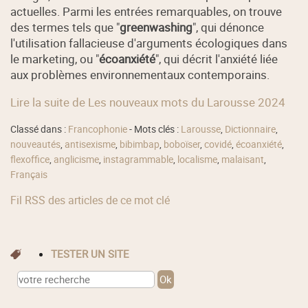
actuelles. Parmi les entrées remarquables, on trouve
des termes tels que "
greenwashing
", qui dénonce
l'utilisation fallacieuse d'arguments écologiques dans
le marketing, ou "
écoanxiété
", qui décrit l'anxiété liée
aux problèmes environnementaux contemporains.
Lire la suite de Les nouveaux mots du Larousse 2024
Classé dans :
Francophonie
- Mots clés :
Larousse
,
Dictionnaire
,
nouveautés
,
antisexisme
,
bibimbap
,
boboïser
,
covidé
,
écoanxiété
,
flexoffice
,
anglicisme
,
instagrammable
,
localisme
,
malaisant
,
Français
Fil RSS des articles de ce mot clé
TESTER UN SITE