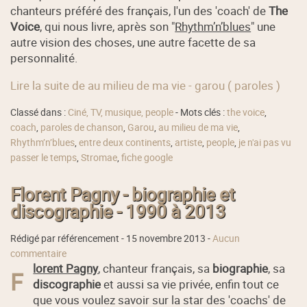
chanteurs préféré des français, l'un des 'coach' de
The
Voice
, qui nous livre, après son "
Rhythm’n’blues
" une
autre vision des choses, une autre facette de sa
personnalité.
Lire la suite de au milieu de ma vie - garou ( paroles )
Classé dans :
Ciné, TV, musique, people
- Mots clés :
the voice
,
coach
,
paroles de chanson
,
Garou
,
au milieu de ma vie
,
Rhythm’n’blues
,
entre deux continents
,
artiste
,
people
,
je n'ai pas vu
passer le temps
,
Stromae
,
fiche google
Florent Pagny - biographie et
discographie - 1990 à 2013
Rédigé par référencement -
15 novembre 2013
-
Aucun
commentaire
lorent Pagny
, chanteur français, sa
biographie
, sa
F
discographie
et aussi sa vie privée, enfin tout ce
que vous voulez savoir sur la star des 'coachs' de