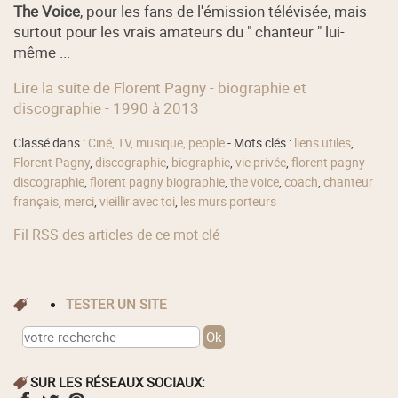
The Voice
, pour les fans de l'émission télévisée, mais
surtout pour les vrais amateurs du " chanteur " lui-
même ...
Lire la suite de Florent Pagny - biographie et
discographie - 1990 à 2013
Classé dans :
Ciné, TV, musique, people
- Mots clés :
liens utiles
,
Florent Pagny
,
discographie
,
biographie
,
vie privée
,
florent pagny
discographie
,
florent pagny biographie
,
the voice
,
coach
,
chanteur
français
,
merci
,
vieillir avec toi
,
les murs porteurs
Fil RSS des articles de ce mot clé
TESTER UN SITE
SUR LES RÉSEAUX SOCIAUX: