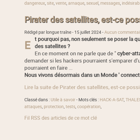
dangereux
,
site
,
vente
,
arnaque
,
sexuel
,
messages
,
indésirab
Pirater des satellites, est-ce pos
Rédigé par longue traîne -
15 juillet 2024
-
Aucun commentai
t pourquoi pas, non seulement se poser la q
E
des satellites ?
En ce moment on ne parle que de "
cyber-att
demander si les hackers pourraient s'emparer d'un 
pourraient en faire ...
Nous vivons désormais dans un Monde ' connecté 
Lire la suite de Pirater des satellites, est-ce possi
Classé dans :
Utile à savoir
- Mots clés :
HACK-A-SAT
,
THALE
attaques
,
protection
,
tests
,
coopération
,
Fil RSS des articles de ce mot clé