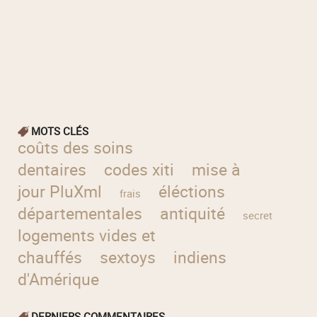
MOTS CLÉS
coûts des soins
dentaires
codes xiti
mise à
jour PluXml
éléctions
frais
départementales
antiquité
des
secret
logements vides et
chauffés
sextoys
indiens
d'Amérique
DERNIERS COMMENTAIRES