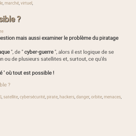
le
,
marché
,
virtuel
,
sible ?
re
uestion mais aussi examiner le problème du piratage
aque
", de "
cyber-guerre
", alors il est logique de se
ou de plusieurs satellites et, surtout, ce qu'ils
' où tout est possible !
ble ?
S
,
satellite
,
cybersécurité
,
pirate
,
hackers
,
danger
,
orbite
,
menaces
,