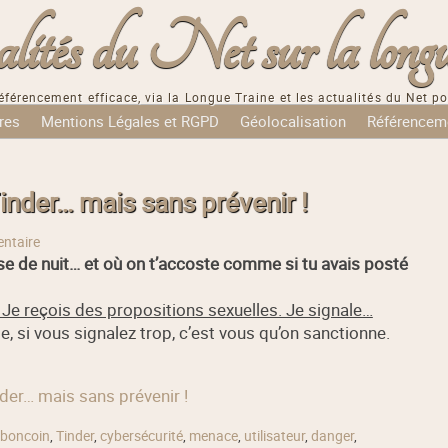
tés du Net sur la longu
éférencement efficace, via la Longue Traine et les actualités du Net po
res
Mentions Légales et RGPD
Géolocalisation
Référencem
nder… mais sans prévenir !
ntaire
ise de nuit… et où on t’accoste comme si tu avais posté
Je reçois des propositions sexuelles. Je signale…
si vous signalez trop, c’est vous qu’on sanctionne.
der… mais sans prévenir !
eboncoin
,
Tinder
,
cybersécurité
,
menace
,
utilisateur
,
danger
,