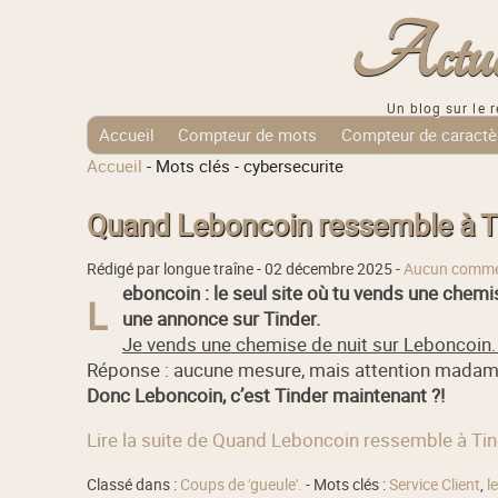
Actuali
Un blog sur le r
Accueil
Compteur de mots
Compteur de caractè
Accueil
-
Mots clés
-
cybersecurite
Tags Cloud
Quand Leboncoin ressemble à Ti
Rédigé par longue traîne -
02 décembre 2025
-
Aucun comme
eboncoin : le seul site où tu vends une chem
L
une annonce sur Tinder.
Je vends une chemise de nuit sur Leboncoin. 
Réponse : aucune mesure, mais attention madame, 
Donc Leboncoin, c’est Tinder maintenant ?!
Lire la suite de Quand Leboncoin ressemble à Tin
Classé dans :
Coups de 'gueule'.
- Mots clés :
Service Client
,
l