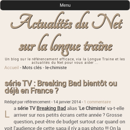
Menu
Actualités du Net
sur la longue traîne
Un blog sur le référencement efficace, via la Longue Traine et les
actualités du Net pour vous aider ...
Accueil
-
Mots clés
-
le-chimiste
série TV : Breaking Bad bientôt ou
déjà en France ?
Rédigé par référencement -
14 janvier 2014
-
1 commentaire
a
série TV
Breaking Bad
alias '
Le Chimiste
' va-t-elle
L
arriver sur nos petits écrans cette année ? Grosse
question, peut-être de budget surtout car quand on
voit l'audience de cette saga il n'y a pas photo !!! On la