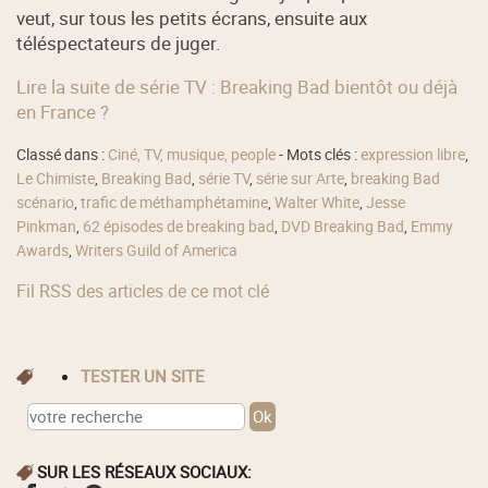
veut, sur tous les petits écrans, ensuite aux
téléspectateurs de juger.
Lire la suite de série TV : Breaking Bad bientôt ou déjà
en France ?
Classé dans :
Ciné, TV, musique, people
- Mots clés :
expression libre
,
Le Chimiste
,
Breaking Bad
,
série TV
,
série sur Arte
,
breaking Bad
scénario
,
trafic de méthamphétamine
,
Walter White
,
Jesse
Pinkman
,
62 épisodes de breaking bad
,
DVD Breaking Bad
,
Emmy
Awards
,
Writers Guild of America
Fil RSS des articles de ce mot clé
TESTER UN SITE
SUR LES RÉSEAUX SOCIAUX: