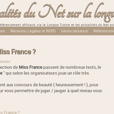
tés du Net sur la longu
éférencement efficace, via la Longue Traine et les actualités du Net po
res
Mentions Légales et RGPD
Géolocalisation
Référencem
iss France ?
ntaire
lection de
Miss France
passent de nombreux tests, le
le
" qui selon les organisateurs joue un rôle très
ent aux concours de beauté ( heureusement ! ), pour
r vous permettre de juger / jauger à quel niveau vous
ss France ?