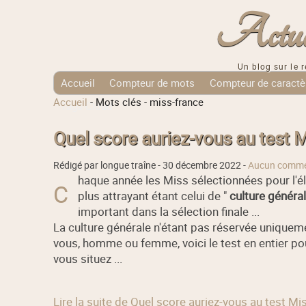
Actuali
Un blog sur le r
Accueil
Compteur de mots
Compteur de caractè
Accueil
-
Mots clés
-
miss-france
Tags Cloud
Quel score auriez-vous au test M
Rédigé par longue traîne -
30 décembre 2022
-
Aucun comme
haque année les Miss sélectionnées pour l'é
C
plus attrayant étant celui de "
culture généra
important dans la sélection finale ...
La culture générale n'étant pas réservée uniquem
vous, homme ou femme, voici le test en entier pou
vous situez ...
Lire la suite de Quel score auriez-vous au test Mi