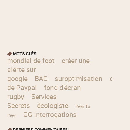
MOTS CLÉS
mondial de foot
créer une
alerte sur
google
BAC
suroptimisation
concur
de Paypal
fond d'écran
rugby
Services
Secrets
écologiste
Peer To
GG interrogations
Peer
DERNIERS COMMENTAIRES