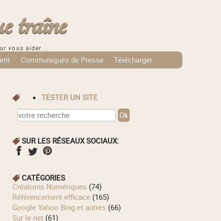
e traîne
ur vous aider ...
ent
Communiqués de Presse
Télécharger
TESTER UN SITE
SUR LES RÉSEAUX SOCIAUX:
CATÉGORIES
Créations Numériques
(74)
Référencement efficace
(165)
Google Yahoo Bing et autres
(66)
Sur le net
(61)