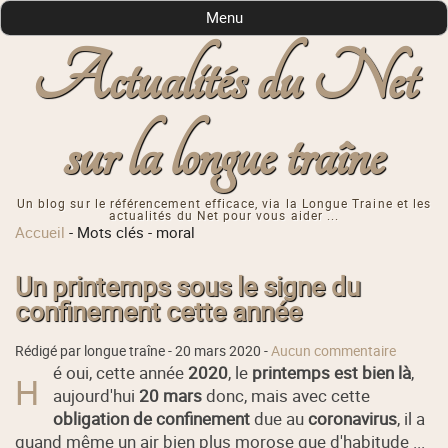
Menu
Actualités du Net
sur la longue traîne
Un blog sur le référencement efficace, via la Longue Traine et les
actualités du Net pour vous aider ...
Accueil
-
Mots clés
-
moral
Un printemps sous le signe du
confinement cette année
Rédigé par longue traîne -
20 mars 2020
-
Aucun commentaire
é oui, cette année
2020
, le
printemps est bien là
,
H
aujourd'hui
20 mars
donc, mais avec cette
obligation de confinement
due au
coronavirus
, il a
quand même un air bien plus morose que d'habitude ...