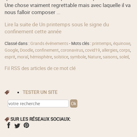
Une chose vraiment regrettable mais avec laquelle il va
nous falloir composer ...
Lire la suite de Un printemps sous le signe du
confinement cette année
Classé dans :
Grands événements
- Mots clés :
printemps
,
équinoxe
,
Google
,
Doodle
,
confinement
,
coronavirus
,
covid19
,
allergies
,
corps
,
esprit
,
moral
,
hémisphère
,
solstice
,
symbole
,
Nature
,
saisons
,
soleil
,
Fil RSS des articles de ce mot clé
TESTER UN SITE
SUR LES RÉSEAUX SOCIAUX: