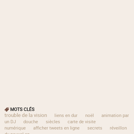
MOTS CLÉS
trouble de la vision
liens en dur
noël
animation par
un DJ
douche
siècles
carte de visite
numérique
afficher tweets en ligne
secrets
réveillon