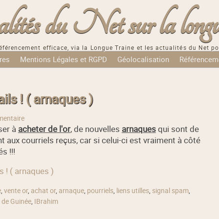
tés du Net sur la longu
éférencement efficace, via la Longue Traine et les actualités du Net po
res
Mentions Légales et RGPD
Géolocalisation
Référencem
ils ! ( arnaques )
entaire
ser à
acheter de l'or
, de nouvelles
arnaques
qui sont de
 aux courriels reçus, car si celui-ci est vraiment à côté
s !!!
s ! ( arnaques )
e
,
vente or
,
achat or
,
arnaque
,
pourriels
,
liens utilles
,
signal spam
,
 de Guinée
,
IBrahim