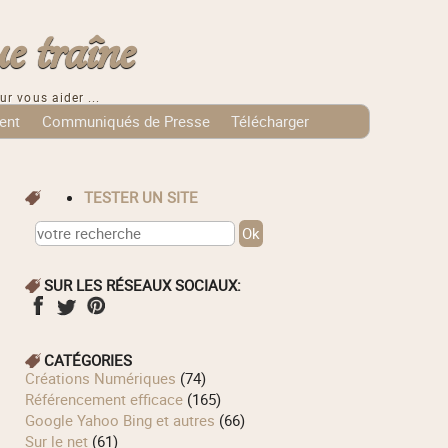
e traîne
ur vous aider ...
ent
Communiqués de Presse
Télécharger
TESTER UN SITE
SUR LES RÉSEAUX SOCIAUX:
CATÉGORIES
Créations Numériques
(74)
Référencement efficace
(165)
Google Yahoo Bing et autres
(66)
Sur le net
(61)