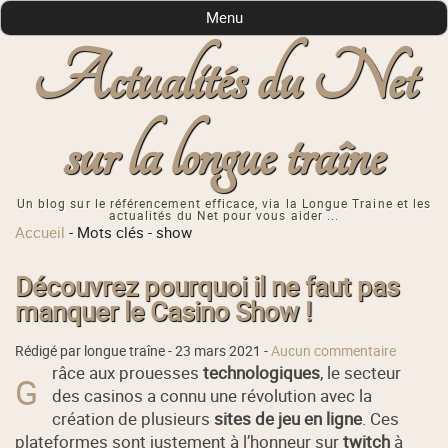
Menu
Actualités du Net
sur la longue traîne
Un blog sur le référencement efficace, via la Longue Traine et les
actualités du Net pour vous aider ...
Accueil
-
Mots clés
-
show
Découvrez pourquoi il ne faut pas
manquer le Casino Show !
Rédigé par longue traîne -
23 mars 2021
-
Aucun commentaire
râce aux prouesses
technologiques
, le secteur
G
des casinos a connu une révolution avec la
création de plusieurs
sites de jeu en ligne
. Ces
plateformes sont justement à l’honneur sur
twitch
à