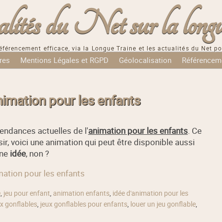
tés du Net sur la longu
éférencement efficace, via la Longue Traine et les actualités du Net po
res
Mentions Légales et RGPD
Géolocalisation
Référencem
nimation pour les enfants
endances actuelles de l'
animation pour les enfants
. Ce
ir, voici une animation qui peut être disponible aussi
nne
idée
, non ?
imation pour les enfants
e
,
jeu pour enfant
,
animation enfants
,
idée d'animation pour les
ux gonflables
,
jeux gonflables pour enfants
,
louer un jeu gonflable
,