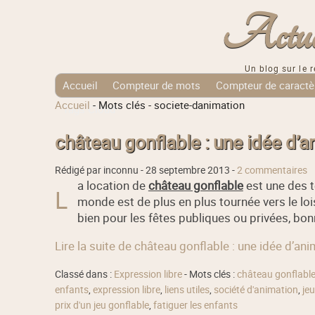
Actuali
Un blog sur le r
Accueil
Compteur de mots
Compteur de caractè
Accueil
-
Mots clés
-
societe-danimation
Tags Cloud
château gonflable : une idée d’a
Rédigé par inconnu -
28 septembre 2013
-
2 commentaires
a location de
château gonflable
est une des t
L
monde est de plus en plus tournée vers le lois
bien pour les fêtes publiques ou privées, bo
Lire la suite de château gonflable : une idée d’an
Classé dans :
Expression libre
- Mots clés :
château gonflabl
enfants
,
expression libre
,
liens utiles
,
société d'animation
,
je
prix d'un jeu gonflable
,
fatiguer les enfants