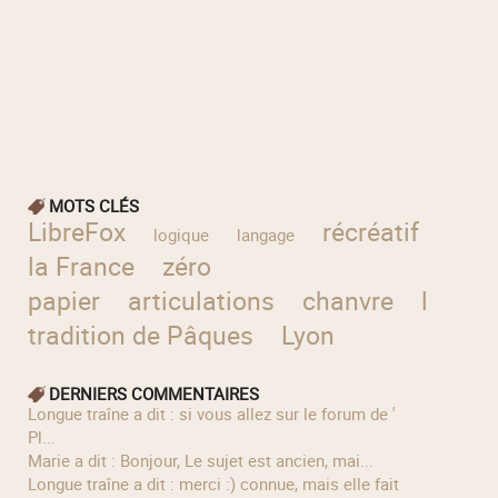
MOTS CLÉS
LibreFox
récréatif
déco
logique
langage
la France
zéro
papier
articulations
chanvre
la
tradition de Pâques
Lyon
DERNIERS COMMENTAIRES
longue traîne a dit : si vous allez sur le forum de '
Pl...
Marie a dit : Bonjour, Le sujet est ancien, mai...
longue traîne a dit : merci :) connue, mais elle fait