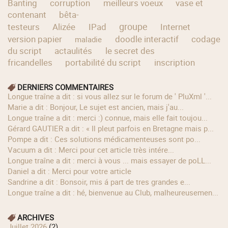
Banting
corruption
meilleurs voeux
vase et
contenant
bêta-
groupe
testeurs
Alizée
IPad
Internet
version papier
doodle interactif
codage
maladie
du script
actaulités
le secret des
fricandelles
portabilité du script
inscription
DERNIERS COMMENTAIRES
longue traîne a dit : si vous allez sur le forum de ' PluXml '...
Marie a dit : Bonjour, Le sujet est ancien, mais j'au...
longue traîne a dit : merci :) connue, mais elle fait toujou...
Gérard GAUTIER a dit : « Il pleut parfois en Bretagne mais p...
Pompe a dit : Ces solutions médicamenteuses sont po...
Vacuum a dit : Merci pour cet article très intére...
longue traîne a dit : merci à vous ... mais essayer de poLL...
Daniel a dit : Merci pour votre article
Sandrine a dit : Bonsoir, mis á part de tres grandes e...
longue traîne a dit : hé, bienvenue au Club, malheureusemen...
ARCHIVES
juillet 2026
(2)