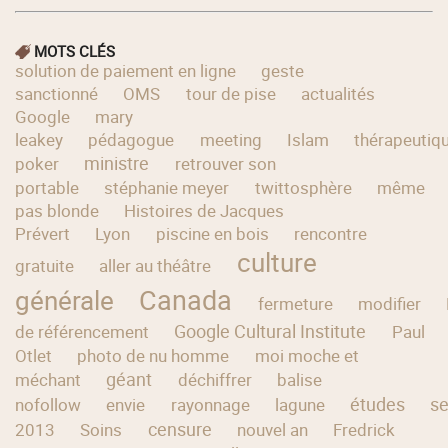
MOTS CLÉS
solution de paiement en ligne
geste
sanctionné
OMS
tour de pise
actualités
Google
mary
leakey
pédagogue
meeting
Islam
thérapeutiq
ministre
poker
retrouver son
portable
stéphanie meyer
twittosphère
même
pas blonde
Histoires de Jacques
Prévert
Lyon
piscine en bois
rencontre
culture
gratuite
aller au théâtre
Canada
générale
fermeture
modifier
Google Cultural Institute
de référencement
Paul
Otlet
photo de nu homme
moi moche et
géant
méchant
déchiffrer
balise
études
se
nofollow
envie
rayonnage
lagune
censure
2013
Soins
nouvel an
Fredrick