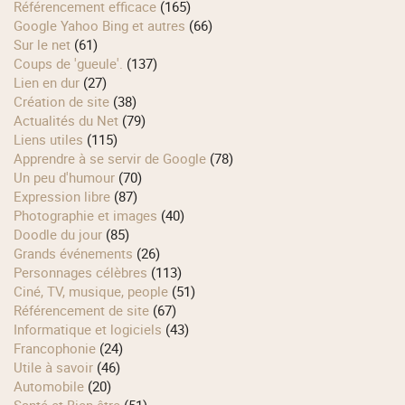
Référencement efficace
(165)
Google Yahoo Bing et autres
(66)
Sur le net
(61)
Coups de 'gueule'.
(137)
Lien en dur
(27)
Création de site
(38)
Actualités du Net
(79)
Liens utiles
(115)
Apprendre à se servir de Google
(78)
Un peu d'humour
(70)
Expression libre
(87)
Photographie et images
(40)
Doodle du jour
(85)
Grands événements
(26)
Personnages célèbres
(113)
Ciné, TV, musique, people
(51)
Référencement de site
(67)
Informatique et logiciels
(43)
Francophonie
(24)
Utile à savoir
(46)
Automobile
(20)
Santé et Bien-être
(51)