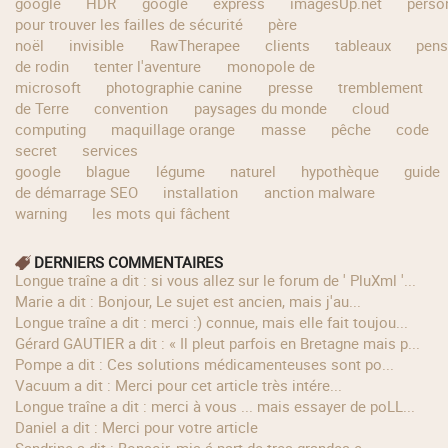
google
HDR
google
express
imagesUp.net
perso
pour trouver les failles de sécurité
père
noël
invisible
RawTherapee
clients
tableaux
pens
de rodin
tenter l'aventure
monopole de
microsoft
photographie canine
presse
tremblement
de Terre
convention
paysages du monde
cloud
computing
maquillage orange
masse
pêche
code
secret
services
google
blague
légume
naturel
hypothèque
guide
de démarrage SEO
installation
anction malware
warning
les mots qui fâchent
DERNIERS COMMENTAIRES
longue traîne a dit : si vous allez sur le forum de ' PluXml '...
Marie a dit : Bonjour, Le sujet est ancien, mais j'au...
longue traîne a dit : merci :) connue, mais elle fait toujou...
Gérard GAUTIER a dit : « Il pleut parfois en Bretagne mais p...
Pompe a dit : Ces solutions médicamenteuses sont po...
Vacuum a dit : Merci pour cet article très intére...
longue traîne a dit : merci à vous ... mais essayer de poLL...
Daniel a dit : Merci pour votre article
Sandrine a dit : Bonsoir, mis á part de tres grandes e...