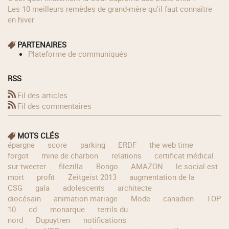
Les 10 meilleurs remèdes de grand-mère qu'il faut connaître
en hiver
PARTENAIRES
Plateforme de communiqués
RSS
Fil des articles
Fil des commentaires
MOTS CLÉS
épargne
score
parking
ERDF
the web time
forgot
mine de charbon
relations
certificat médical
sur tweeter
filezilla
Bongo
AMAZON
le social est
mort
profit
Zeitgeist 2013
augmentation de la
CSG
gala
adolescents
architecte
diocésain
animation mariage
Mode
canadien
TOP
10
cd
monarque
terrils du
nord
Dupuytren
notifications