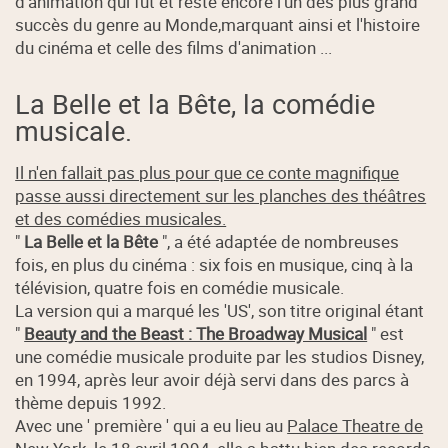
d'animation qui fut et reste encore l'un des plus grand
succès du genre au Monde,marquant ainsi et l'histoire
du cinéma et celle des films d'animation ...
La Belle et la Bête, la comédie
musicale.
Il n'en fallait pas plus pour que ce conte magnifique
passe aussi directement sur les planches des théâtres
et des comédies musicales.
"
La Belle et la Bête
", a été adaptée de nombreuses
fois, en plus du cinéma : six fois en musique, cinq à la
télévision, quatre fois en comédie musicale.
La version qui a marqué les 'US', son titre original étant
"
Beauty and the Beast : The Broadway Musical
" est
une comédie musicale produite par les studios Disney,
en 1994, après leur avoir déjà servi dans des parcs à
thème depuis 1992.
Avec une ' première ' qui a eu lieu au
Palace Theatre de