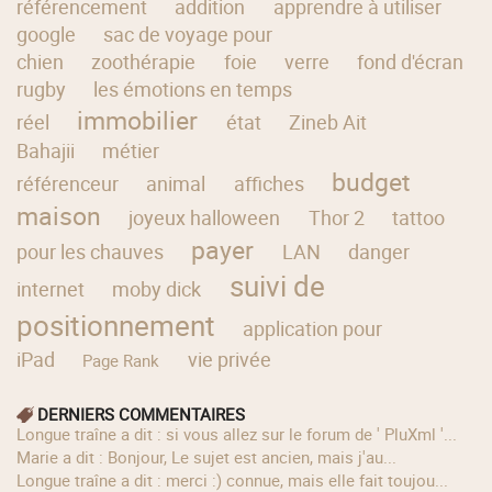
référencement
addition
apprendre à utiliser
google
sac de voyage pour
chien
zoothérapie
foie
verre
fond d'écran
rugby
les émotions en temps
immobilier
réel
état
Zineb Ait
Bahajii
métier
budget
référenceur
animal
affiches
maison
joyeux halloween
Thor 2
tattoo
payer
pour les chauves
LAN
danger
suivi de
internet
moby dick
positionnement
application pour
iPad
vie privée
Page Rank
DERNIERS COMMENTAIRES
longue traîne a dit : si vous allez sur le forum de ' PluXml '...
Marie a dit : Bonjour, Le sujet est ancien, mais j'au...
longue traîne a dit : merci :) connue, mais elle fait toujou...