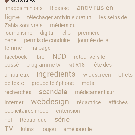
MOTS CLÉS
antivirus en
images minions
Bidasse
ligne
téléchager antivirus gratuit
les seins de
Zahia sont vrais
métiers du
journalisme
digital
clip
première
page
permis de conduire
journée de la
femme
ma page
NDD
facebook
libre
retour vers le
passé
programme tv
kit R18
fête des
ingrédients
amoureux
widescreen
effets
de texte
groupe téléphone
mots
scandale
recherchés
médicament sur
webdesign
Internet
rédactrice
affiches
publicitaires mode
entension
série
nef
République
TV
lutins
joujou
améliorer le