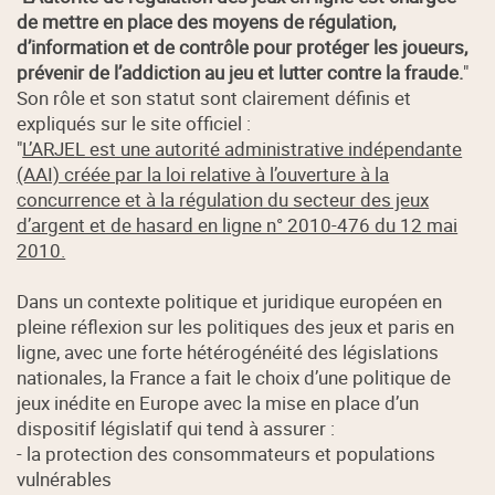
de mettre en place des moyens de régulation,
d’information et de contrôle pour protéger les joueurs,
prévenir de l’addiction au jeu et lutter contre la fraude.
"
Son rôle et son statut sont clairement définis et
expliqués sur le site officiel :
"
L’ARJEL est une autorité administrative indépendante
(AAI) créée par la loi relative à l’ouverture à la
concurrence et à la régulation du secteur des jeux
d’argent et de hasard en ligne n° 2010-476 du 12 mai
2010.
Dans un contexte politique et juridique européen en
pleine réflexion sur les politiques des jeux et paris en
ligne, avec une forte hétérogénéité des législations
nationales, la France a fait le choix d’une politique de
jeux inédite en Europe avec la mise en place d’un
dispositif législatif qui tend à assurer :
- la protection des consommateurs et populations
vulnérables