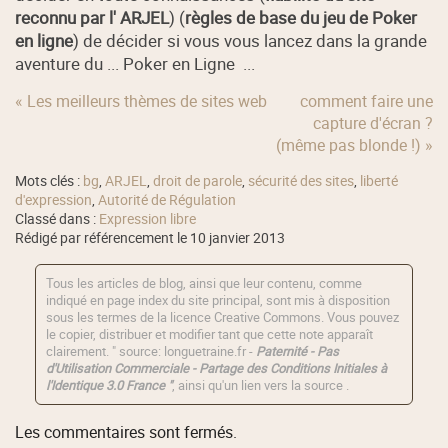
reconnu par l' ARJEL
) (
règles de base du jeu de Poker
en ligne
) de décider si vous vous lancez dans la grande
aventure du ... Poker en Ligne ...
« Les meilleurs thèmes de sites web
comment faire une
capture d'écran ?
(même pas blonde !) »
Mots clés :
bg
,
ARJEL
,
droit de parole
,
sécurité des sites
,
liberté
d'expression
,
Autorité de Régulation
Classé dans :
Expression libre
Rédigé par référencement le 10 janvier 2013
Tous les articles de blog, ainsi que leur contenu, comme
indiqué en page index du site principal, sont mis à disposition
sous les termes de la licence
Creative Commons
. Vous pouvez
le copier, distribuer et modifier tant que cette note apparaît
clairement. " source: longuetraine.fr -
Paternité - Pas
d'Utilisation Commerciale - Partage des Conditions Initiales à
l'Identique 3.0 France "
, ainsi qu'un lien vers la source .
Les commentaires sont fermés.