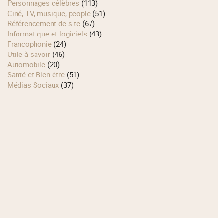
Personnages célèbres
(113)
Ciné, TV, musique, people
(51)
Référencement de site
(67)
Informatique et logiciels
(43)
Francophonie
(24)
Utile à savoir
(46)
Automobile
(20)
Santé et Bien-être
(51)
Médias Sociaux
(37)