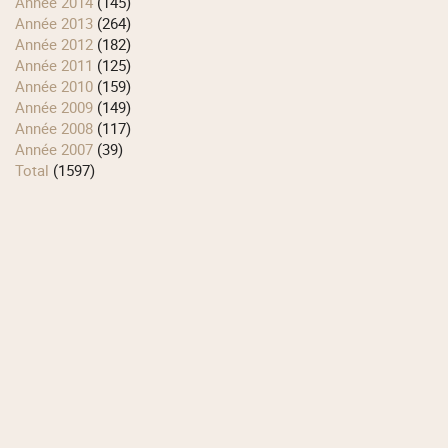
année 2014
(145)
année 2013
(264)
année 2012
(182)
année 2011
(125)
année 2010
(159)
année 2009
(149)
année 2008
(117)
année 2007
(39)
total
(1597)