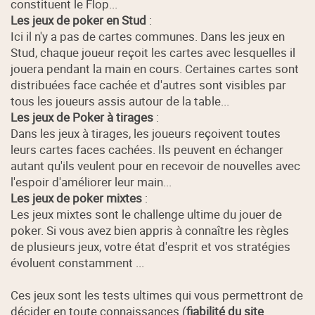
constituent le Flop...
Les jeux de poker en Stud
:
Ici il n'y a pas de cartes communes. Dans les jeux en
Stud, chaque joueur reçoit les cartes avec lesquelles il
jouera pendant la main en cours. Certaines cartes sont
distribuées face cachée et d'autres sont visibles par
tous les joueurs assis autour de la table...
Les jeux de Poker à tirages
:
Dans les jeux à tirages, les joueurs reçoivent toutes
leurs cartes faces cachées. Ils peuvent en échanger
autant qu'ils veulent pour en recevoir de nouvelles avec
l'espoir d'améliorer leur main...
Les jeux de poker mixtes
:
Les jeux mixtes sont le challenge ultime du jouer de
poker. Si vous avez bien appris à connaître les règles
de plusieurs jeux, votre état d'esprit et vos stratégies
évoluent constamment ...
Ces jeux sont les tests ultimes qui vous permettront de
décider en toute connaissances (
fiabilité du site