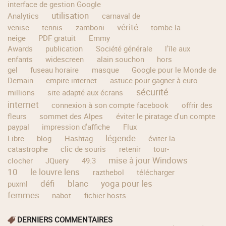
interface de gestion Google
utilisation
Analytics
carnaval de
vérité
venise
tennis
zamboni
tombe la
neige
PDF gratuit
Emmy
Awards
publication
Société générale
l'île aux
enfants
widescreen
alain souchon
hors
gel
fuseau horaire
masque
Google pour le Monde de
Demain
empire internet
astuce pour gagner à euro
sécurité
millions
site adapté aux écrans
internet
connexion à son compte facebook
offrir des
fleurs
sommet des Alpes
éviter le piratage d'un compte
paypal
impression d'affiche
Flux
légende
Libre
blog
Hashtag
éviter la
catastrophe
clic de souris
retenir
tour-
mise à jour Windows
clocher
JQuery
49.3
10
le louvre lens
razthebol
télécharger
défi
blanc
yoga pour les
puxml
femmes
nabot
fichier hosts
DERNIERS COMMENTAIRES