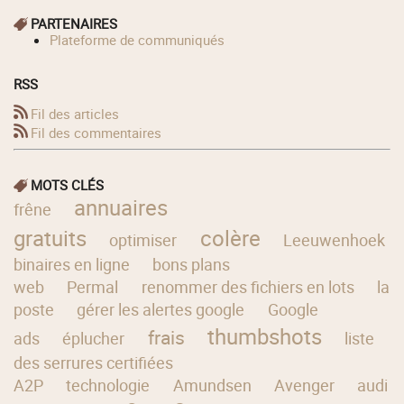
PARTENAIRES
Plateforme de communiqués
RSS
Fil des articles
Fil des commentaires
MOTS CLÉS
annuaires
frêne
gratuits
colère
optimiser
Leeuwenhoek
binaires en ligne
bons plans
web
Permal
renommer des fichiers en lots
la
poste
gérer les alertes google
Google
thumbshots
frais
ads
éplucher
liste
des serrures certifiées
A2P
technologie
Amundsen
Avenger
audi