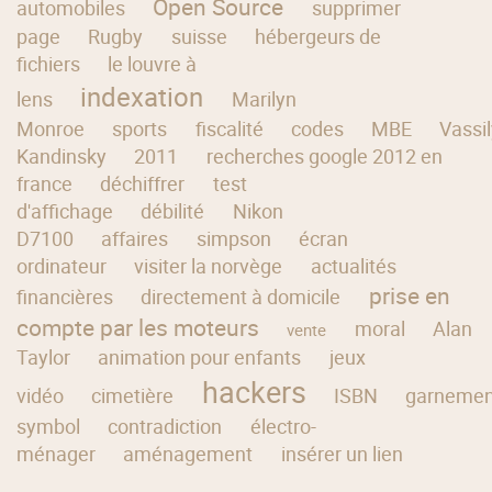
Open Source
automobiles
supprimer
page
Rugby
suisse
hébergeurs de
fichiers
le louvre à
indexation
lens
Marilyn
Monroe
sports
fiscalité
codes
MBE
Vassi
Kandinsky
2011
recherches google 2012 en
france
déchiffrer
test
d'affichage
débilité
Nikon
D7100
affaires
simpson
écran
ordinateur
visiter la norvège
actualités
prise en
financières
directement à domicile
compte par les moteurs
moral
Alan
vente
Taylor
animation pour enfants
jeux
hackers
vidéo
cimetière
ISBN
garnemen
symbol
contradiction
électro-
ménager
aménagement
insérer un lien