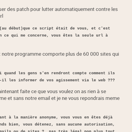
ser des patch pour lutter automatiquement contre les
rl
(au début)que ce script était de vous, et c'est
n ce qui me concerne, vous êtes la seule url à
nt notre programme comporte plus de 60 000 sites qui
i quand les gens s'en rendront compte comment ils
-il les informer de vos agissement via le web ???
tenant faite ce que vous voulez on as rien à se
yme et sans notre email et je ne vous repondrais meme
ant à la manière anonyme, vous vous en êtes déjà
nds bien, vous détenez, sans aucune autorisation,
emails ou de sites ? pas très légal non plus tout