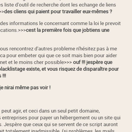
 liste d'outil de recherche dont les echange de liens
>>
des cliens qui paient pour travailler eux-mêmes ?
des informations le concernant comme la loi le prevoit
ications.>>>
cest la première fois que jobtiens une
 vous rencontrez d'autres probleme n'hésitez pas à me
s ca pour embeter qui que ce soit mais bien pour aider
rnet et le moins cher possible>>>
ouf !!! jespère que
e blacklistage existe, et vous risquez de disparaître pour
!!!
 je nirai même pas voir !
eut agir, et ceci dans un seul petit domaine,
s entreprises pour payer un hébergement ou un site qui
espère que ceux qui se servent de ce script auront
rait totalement inadmissible. (si problèmes, les mails