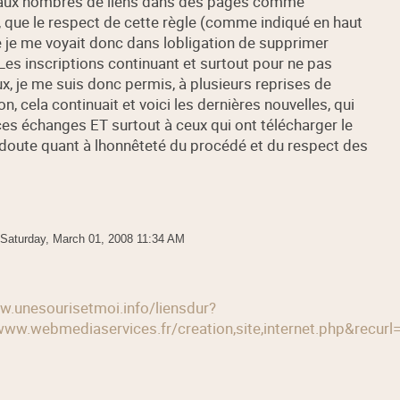
ite aux nombres de liens dans des pages comme
, que le respect de cette règle (comme indiqué en haut
ue je me voyait donc dans lobligation de supprimer
Les inscriptions continuant et surtout pour ne pas
eux, je me suis donc permis, à plusieurs reprises de
, cela continuait et voici les dernières nouvelles, qui
 ces échanges ET surtout à ceux qui ont télécharger le
un doute quant à lhonnêteté du procédé et du respect des
Saturday, March 01, 2008 11:34 AM
w.unesourisetmoi.info/liensdur?
://www.webmediaservices.fr/creation,site,internet.php&