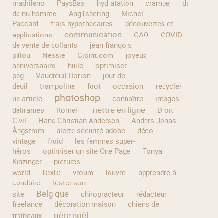
madrileno
PaysBas
hydratation
crampe
dailymotio
de nu homme
AngTshering
Michel
Paccard
frais hypothécaires
découvertes et
communication
applications
CAO
COVID
site
de vente de collants
jean françois
pillou
Nessie
Cjoint.com
joyeux
anniversaaire
huile
optimiser
png
Vaudreuil-Dorion
jour de
deuil
trampoline
foot
occasion
recycler
photoshop
un article
connaître
images
mettre en ligne
délirantes
Romer
Droit
Civil
Hans Christian Andersen
Anders Jonas
Ångström
alerte sécurité adobe
déco
vintage
froid
les femmes super-
héros
optimiser un site One Page
Tonya
Kinzinger
pictures
texte
world
vroum
louvre
apprendre à
conduire
tester son
Belgique
site
chiropracteur
rédacteur
freelance
décoration maison
chiens de
père noël
traîneaux