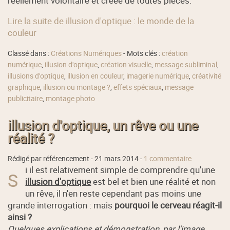
réellement volontaire et créée de toutes pièces.
Lire la suite de illusion d'optique : le monde de la
couleur
Classé dans :
Créations Numériques
- Mots clés :
création
numérique
,
illusion d'optique
,
création visuelle
,
message subliminal
,
illusions d'optique
,
illusion en couleur
,
imagerie numérique
,
créativité
graphique
,
illusion ou montage ?
,
effets spéciaux
,
message
publicitaire
,
montage photo
illusion d'optique, un rêve ou une
réalité ?
Rédigé par référencement -
21 mars 2014
-
1 commentaire
i il est relativement simple de comprendre qu'une
S
illusion d'optique
est bel et bien une réalité et non
un rêve, il n'en reste cependant pas moins une
grande interrogation : mais
pourquoi le cerveau réagit-il
ainsi ?
Quelques explications et démonstration, par l'image