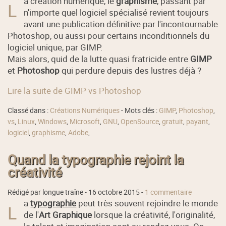
a création numérique, le
graphisme
, passant par
L
n'importe quel logiciel spécialisé revient toujours
avant une publication définitive par l'incontournable
Photoshop, ou aussi pour certains inconditionnels du
logiciel unique, par GIMP.
Mais alors, quid de la lutte quasi fratricide entre
GIMP
et
Photoshop
qui perdure depuis des lustres déjà ?
Lire la suite de GIMP vs Photoshop
Classé dans :
Créations Numériques
- Mots clés :
GIMP
,
Photoshop
,
vs
,
Linux
,
Windows
,
Microsoft
,
GNU
,
OpenSource
,
gratuit
,
payant
,
logiciel
,
graphisme
,
Adobe
,
Quand la typographie rejoint la
créativité
Rédigé par longue traîne -
16 octobre 2015
-
1 commentaire
a
typographie
peut très souvent rejoindre le monde
L
de l'
Art Graphique
lorsque la créativité, l'originalité,