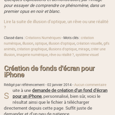
pour essayer de comprendre ce phénomène, dans un
premier opus en noir et blanc.
Lire la suite de illusion d'optique, un rêve ou une réalité
?
Classé dans :
Créations Numériques
- Mots clés :
création
numérique
,
illusion
,
optique
,
illusion d'optique
,
création visuelle
,
gifs
animés
,
création graphique
,
illusions d'optique
,
mirage
,
créer une
illusion
,
imagerie numérique
,
rêve ou réalité ?
,
système visuel
Création de fonds d'écran pour
iPhone
Rédigé par référencement -
02 janvier 2014
-
Aucun commentaire
uite à une
demande de création d'un fond d'écran
S
pour un iPhone
, personnalisé, bien sûr, voici le
résultat ainsi que le fichier à télécharger
directement depuis cette page. Suffit juste de
demander et d'un peu de patience ...