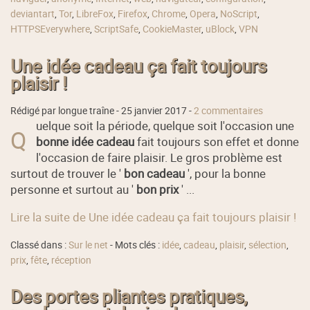
deviantart
,
Tor
,
LibreFox
,
Firefox
,
Chrome
,
Opera
,
NoScript
,
HTTPSEverywhere
,
ScriptSafe
,
CookieMaster
,
uBlock
,
VPN
Une idée cadeau ça fait toujours
plaisir !
Rédigé par longue traîne -
25 janvier 2017
-
2 commentaires
uelque soit la période, quelque soit l'occasion une
Q
bonne idée cadeau
fait toujours son effet et donne
l'occasion de faire plaisir. Le gros problème est
surtout de trouver le '
bon cadeau
', pour la bonne
personne et surtout au '
bon prix
' ...
Lire la suite de Une idée cadeau ça fait toujours plaisir !
Classé dans :
Sur le net
- Mots clés :
idée
,
cadeau
,
plaisir
,
sélection
,
prix
,
fête
,
réception
Des portes pliantes pratiques,