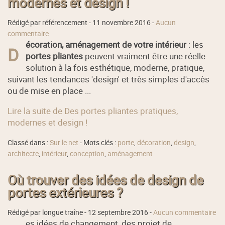
modernes et design !
Rédigé par référencement -
11 novembre 2016
-
Aucun
commentaire
écoration, aménagement de votre intérieur
: les
D
portes pliantes
peuvent vraiment être une réelle
solution à la fois esthétique, moderne, pratique,
suivant les tendances 'design' et très simples d'accès
ou de mise en place ...
Lire la suite de Des portes pliantes pratiques,
modernes et design !
Classé dans :
Sur le net
- Mots clés :
porte
,
décoration
,
design
,
architecte
,
intérieur
,
conception
,
aménagement
Où trouver des idées de design de
portes extérieures ?
Rédigé par longue traîne -
12 septembre 2016
-
Aucun commentaire
es idées de changement, des projet de