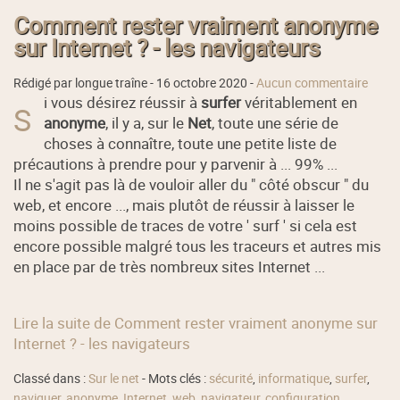
Comment rester vraiment anonyme
sur Internet ? - les navigateurs
Rédigé par longue traîne -
16 octobre 2020
-
Aucun commentaire
i vous désirez réussir à
surfer
véritablement en
S
anonyme
, il y a, sur le
Net
, toute une série de
choses à connaître, toute une petite liste de
précautions à prendre pour y parvenir à ... 99% ...
Il ne s'agit pas là de vouloir aller du " côté obscur " du
web, et encore ..., mais plutôt de réussir à laisser le
moins possible de traces de votre ' surf ' si cela est
encore possible malgré tous les traceurs et autres mis
en place par de très nombreux sites Internet ...
Lire la suite de Comment rester vraiment anonyme sur
Internet ? - les navigateurs
Classé dans :
Sur le net
- Mots clés :
sécurité
,
informatique
,
surfer
,
naviguer
,
anonyme
,
Internet
,
web
,
navigateur
,
configuration
,