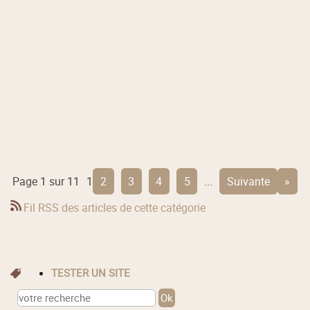
Page 1 sur 11
1
2
3
4
5
...
suivante
»
Fil RSS des articles de cette catégorie
TESTER UN SITE