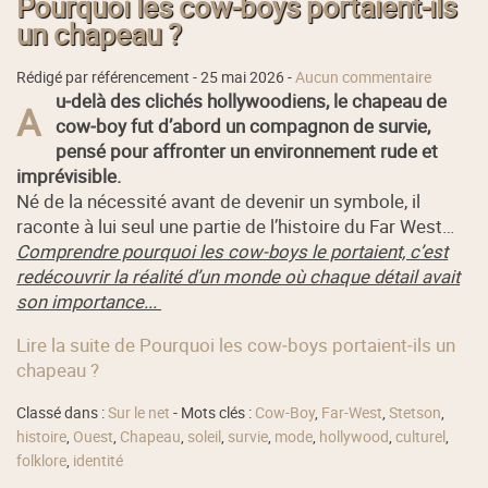
Pourquoi les cow‑boys portaient‑ils
un chapeau ?
Rédigé par référencement -
25 mai 2026
-
Aucun commentaire
u‑delà des clichés hollywoodiens, le chapeau de
A
cow‑boy fut d’abord un compagnon de survie,
pensé pour affronter un environnement rude et
imprévisible.
Né de la nécessité avant de devenir un symbole, il
raconte à lui seul une partie de l’histoire du Far West…
Comprendre pourquoi les cow‑boys le portaient, c’est
redécouvrir la réalité d’un monde où chaque détail avait
son importance...
Lire la suite de Pourquoi les cow‑boys portaient‑ils un
chapeau ?
Classé dans :
Sur le net
- Mots clés :
Cow-Boy
,
Far-West
,
Stetson
,
histoire
,
Ouest
,
Chapeau
,
soleil
,
survie
,
mode
,
hollywood
,
culturel
,
folklore
,
identité