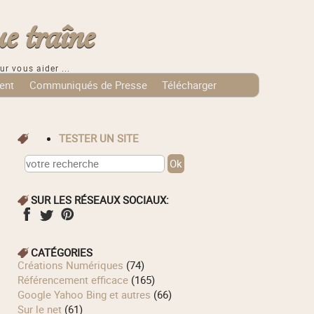
e traîne
ur vous aider ...
ent
Communiqués de Presse
Télécharger
TESTER UN SITE
SUR LES RÉSEAUX SOCIAUX:
CATÉGORIES
Créations Numériques
(74)
Référencement efficace
(165)
Google Yahoo Bing et autres
(66)
Sur le net
(61)