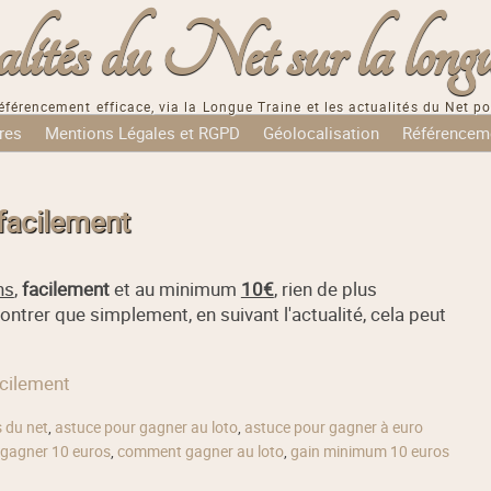
tés du Net sur la longu
éférencement efficace, via la Longue Traine et les actualités du Net po
res
Mentions Légales et RGPD
Géolocalisation
Référencem
facilement
ns
,
facilement
et au minimum
10€
, rien de plus
ntrer que simplement, en suivant l'actualité, cela peut
acilement
s du net
,
astuce pour gagner au loto
,
astuce pour gagner à euro
gagner 10 euros
,
comment gagner au loto
,
gain minimum 10 euros