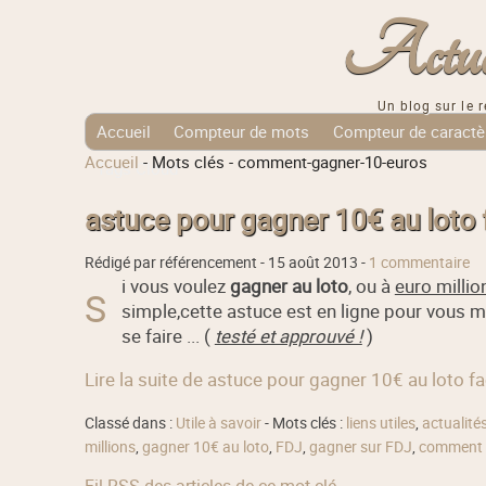
Actuali
Un blog sur le r
Accueil
Compteur de mots
Compteur de caractè
Accueil
-
Mots clés
-
comment-gagner-10-euros
Tags Cloud
astuce pour gagner 10€ au loto 
Rédigé par référencement -
15 août 2013
-
1 commentaire
i vous voulez
gagner au loto
, ou à
euro millio
S
simple,cette astuce est en ligne pour vous mo
se faire ... (
testé et approuvé !
)
Lire la suite de astuce pour gagner 10€ au loto f
Classé dans :
Utile à savoir
- Mots clés :
liens utiles
,
actualité
millions
,
gagner 10€ au loto
,
FDJ
,
gagner sur FDJ
,
comment 