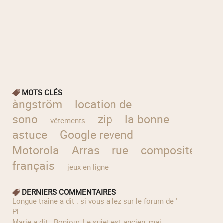
MOTS CLÉS
àngström
location de
sono
zip
la bonne
vêtements
astuce
Google revend
Motorola
Arras
rue
compositeur
français
jeux en ligne
DERNIERS COMMENTAIRES
longue traîne a dit : si vous allez sur le forum de '
Pl...
Marie a dit : Bonjour, Le sujet est ancien, mai...