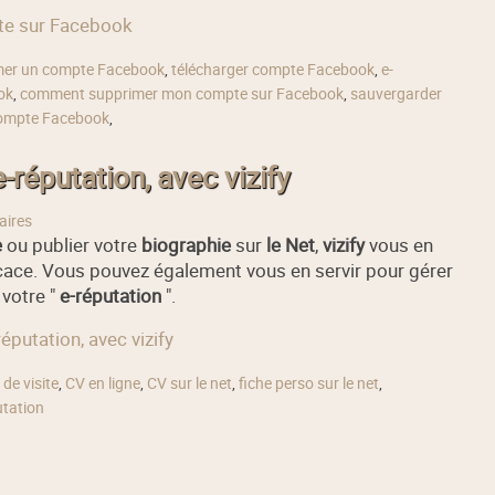
pte sur Facebook
mer un compte Facebook
,
télécharger compte Facebook
,
e-
ok
,
comment supprimer mon compte sur Facebook
,
sauvergarder
compte Facebook
,
-réputation, avec vizify
aires
e
ou publier votre
biographie
sur
le Net
,
vizify
vous en
icace. Vous pouvez également vous en servir pour gérer
 votre "
e-réputation
".
éputation, avec vizify
 de visite
,
CV en ligne
,
CV sur le net
,
fiche perso sur le net
,
utation