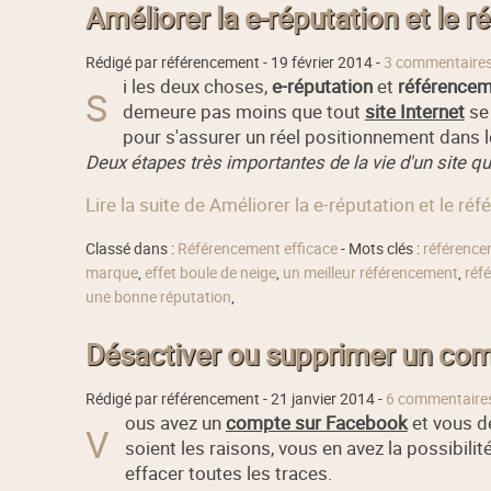
Améliorer la e-réputation et le r
Rédigé par référencement -
19 février 2014
-
3 commentaire
i les deux choses,
e-réputation
et
référence
S
demeure pas moins que tout
site Internet
se 
pour s'assurer un réel positionnement dans 
Deux étapes très importantes de la vie d'un site qu'
Lire la suite de Améliorer la e-réputation et le ré
Classé dans :
Référencement efficace
- Mots clés :
référence
marque
,
effet boule de neige
,
un meilleur référencement
,
réf
une bonne réputation
,
Désactiver ou supprimer un co
Rédigé par référencement -
21 janvier 2014
-
6 commentaire
ous avez un
compte sur Facebook
et vous d
V
soient les raisons, vous en avez la possibilit
effacer toutes les traces.