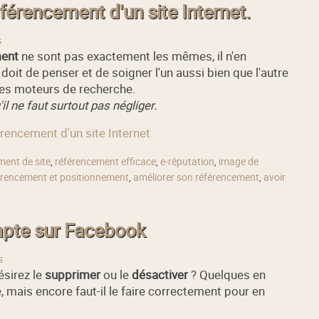
éférencement d'un site Internet.
s
ment
ne sont pas exactement les mêmes, il n'en
doit de penser et de soigner l'un aussi bien que l'autre
les moteurs de recherche.
il ne faut surtout pas négliger.
férencement d'un site Internet.
ment de site
,
référencement efficace
,
e-réputation
,
image de
érencement et positionnement
,
améliorer son référencement
,
avoir
mpte sur Facebook
s
ésirez le
supprimer
ou le
désactiver
? Quelques en
é, mais encore faut-il le faire correctement pour en