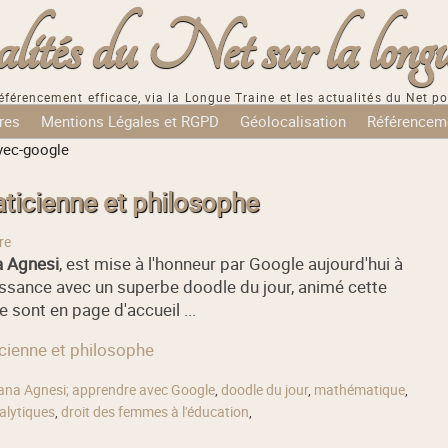
tés du Net sur la longu
éférencement efficace, via la Longue Traine et les actualités du Net po
res
Mentions Légales et RGPD
Géolocalisation
Référencem
vec-google
icienne et philosophe
re
a Agnesi
, est mise à l'honneur par Google aujourd'hui à
ssance avec un superbe doodle du jour, animé cette
sont en page d'accueil ...
cienne et philosophe
ana Agnesi; apprendre avec Google
,
doodle du jour
,
mathématique
,
nalytiques
,
droit des femmes à l'éducation
,