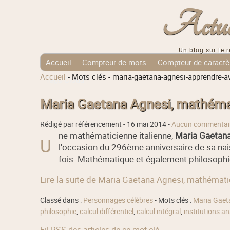
Actuali
Un blog sur le r
Accueil
Compteur de mots
Compteur de caractè
Accueil
-
Mots clés
-
maria-gaetana-agnesi-apprendre-a
Tags Cloud
Maria Gaetana Agnesi, mathémat
Rédigé par référencement -
16 mai 2014
-
Aucun commentai
ne mathématicienne italienne,
Maria Gaetan
U
l'occasion du 296ème anniversaire de sa nai
fois. Mathématique et également philosophie 
Lire la suite de Maria Gaetana Agnesi, mathémati
Classé dans :
Personnages célèbres
- Mots clés :
Maria Gaet
philosophie
,
calcul différentiel
,
calcul intégral
,
institutions a