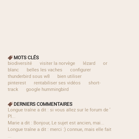
MOTS CLÉS
biodiversité
visiter la norvège
lézard
or
blanc
belles les vaches
configurer
thunderbird sous w8
bien utiliser
pinterest
rentabiliser ses vidéos
short-
track
google hummingbird
DERNIERS COMMENTAIRES
longue traîne a dit : si vous allez sur le forum de '
Pl...
Marie a dit : Bonjour, Le sujet est ancien, mai...
longue traîne a dit : merci :) connue, mais elle fait
...