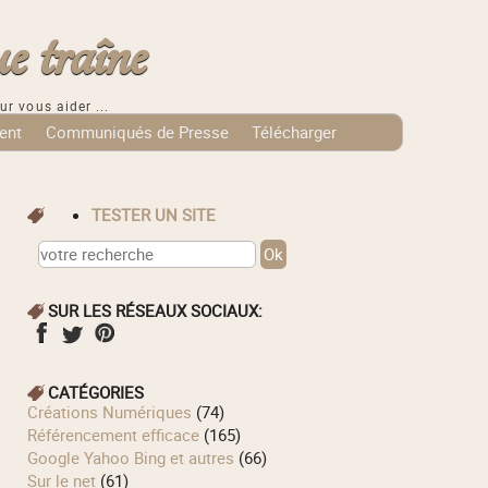
e traîne
ur vous aider ...
ent
Communiqués de Presse
Télécharger
TESTER UN SITE
SUR LES RÉSEAUX SOCIAUX:
CATÉGORIES
Créations Numériques
(74)
Référencement efficace
(165)
Google Yahoo Bing et autres
(66)
Sur le net
(61)